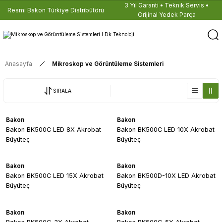
3 Yıl Garanti • Teknik Servis •
Resmi Bakon Türkiye Distribütörü
Orijinal Yedek Parça
Anasayfa
Mikroskop ve Görüntüleme Sistemleri
SIRALA
Bakon
Bakon
Bakon BK500C LED 8X Akrobat
Bakon BK500C LED 10X Akrobat
Büyüteç
Büyüteç
Bakon
Bakon
Bakon BK500C LED 15X Akrobat
Bakon BK500D-10X LED Akrobat
Büyüteç
Büyüteç
Bakon
Bakon