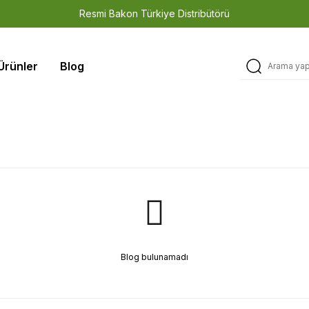
Resmi Bakon Türkiye Distribütörü
3 Yıl Garanti • Teknik Servis • Orijinal Yedek Parça
Ürünler
Blog
Türkiye Stoku • Hızlı Sevkiyat • Güvenilir Tedarik
Blog bulunamadı