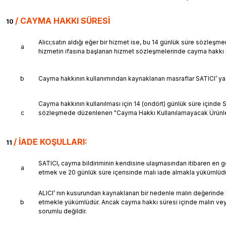
/
CAYMA HAKKI SÜRESİ
10
Alıcı;satın aldığı eğer bir hizmet ise, bu 14 günlük süre sözleşm
a
hizmetin ifasına başlanan hizmet sözleşmelerinde cayma hakkı 
b
Cayma hakkının kullanımından kaynaklanan masraflar SATICI’ ya a
Cayma hakkının kullanılması için 14 (ondört) günlük süre içinde S
c
sözleşmede düzenlenen "Cayma Hakkı Kullanılamayacak Ürünler"
/
İADE KOŞULLARI:
11
SATICI, cayma bildiriminin kendisine ulaşmasından itibaren en ge
a
etmek ve 20 günlük süre içerisinde malı iade almakla yükümlüdü
ALICI’ nın kusurundan kaynaklanan bir nedenle malın değerinde bi
b
etmekle yükümlüdür. Ancak cayma hakkı süresi içinde malın vey
sorumlu değildir.