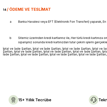
/
ÖDEME VE TESLİMAT
14
a
Banka Havalesi veya EFT (Elektronik Fon Transferi) yaparak, En P
b
Sitemiz üzerinden kredi kartlarınız ile, Her türlü kredi kartınıza
siparişiniz sonunda kredi kartınızdan tutar çekim işlemi gerçekle
İptal ve İade Şartları, İptal ve İade Şartları, İptal ve İade Şartları, İptal ve İa
Şartları, İptal ve İade Şartları, İptal ve İade Şartları, İptal ve İade Şartları, İpt
İade Şartları, İptal ve İade Şartları, İptal ve İade Şartları, İptal ve İade Şartları
15+ Yıllık Tecrübe
Tekn