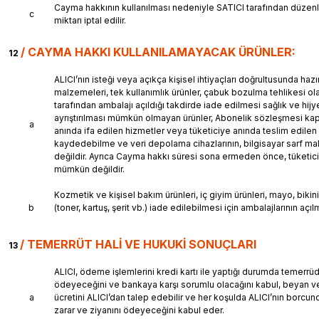
Cayma hakkının kullanılması nedeniyle SATICI tarafından düzenl
c
miktarı iptal edilir.
/
CAYMA HAKKI KULLANILAMAYACAK ÜRÜNLER:
12
ALICI’nın isteği veya açıkça kişisel ihtiyaçları doğrultusunda haz
malzemeleri, tek kullanımlık ürünler, çabuk bozulma tehlikesi ol
tarafından ambalajı açıldığı takdirde iade edilmesi sağlık ve hi
ayrıştırılması mümkün olmayan ürünler, Abonelik sözleşmesi kapsa
a
anında ifa edilen hizmetler veya tüketiciye anında teslim edilen ga
kaydedebilme ve veri depolama cihazlarının, bilgisayar sarf ma
değildir. Ayrıca Cayma hakkı süresi sona ermeden önce, tüketicin
mümkün değildir.
Kozmetik ve kişisel bakım ürünleri, iç giyim ürünleri, mayo, bikin
b
(toner, kartuş, şerit vb.) iade edilebilmesi için ambalajlarının 
/
TEMERRÜT HALİ VE HUKUKİ SONUÇLARI
13
ALICI, ödeme işlemlerini kredi kartı ile yaptığı durumda temerrü
ödeyeceğini ve bankaya karşı sorumlu olacağını kabul, beyan ve 
a
ücretini ALICI’dan talep edebilir ve her koşulda ALICI’nın borcu
zarar ve ziyanını ödeyeceğini kabul eder.