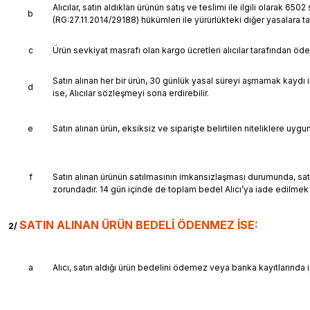
Alıcılar, satın aldıkları ürünün satış ve teslimi ile ilgili olara
b
(RG:27.11.2014/29188) hükümleri ile yürürlükteki diğer yasalara ta
c
Ürün sevkiyat masrafı olan kargo ücretleri alıcılar tarafından öde
Satın alınan her bir ürün, 30 günlük yasal süreyi aşmamak kaydı il
d
ise, Alıcılar sözleşmeyi sona erdirebilir.
e
Satın alınan ürün, eksiksiz ve siparişte belirtilen niteliklere uy
f
Satın alınan ürünün satılmasının imkansızlaşması durumunda, satı
zorundadır. 14 gün içinde de toplam bedel Alıcı’ya iade edilmek
SATIN ALINAN ÜRÜN BEDELİ ÖDENMEZ İSE:
2/
a
Alıcı, satın aldığı ürün bedelini ödemez veya banka kayıtlarında 