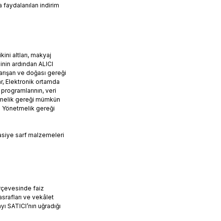
 faydalanılan indirim
ini altları, makyaj
inin ardından ALICI
karışan ve doğası gereği
r, Elektronik ortamda
 programlarının, veri
etmelik gereği mümkün
da Yönetmelik gereği
rtasiye sarf malzemeleri
erçevesinde faiz
srafları ve vekâlet
yı SATICI’nın uğradığı