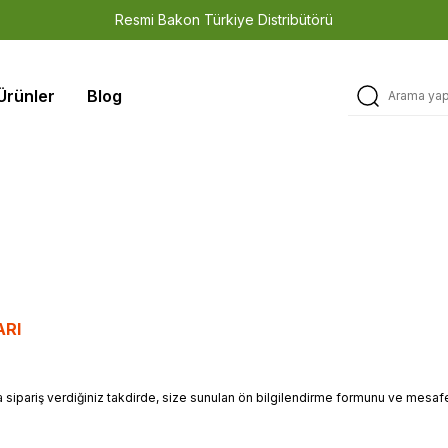
Resmi Bakon Türkiye Distribütörü
3 Yıl Garanti • Teknik Servis • Orijinal Yedek Parça
Ürünler
Blog
Türkiye Stoku • Hızlı Sevkiyat • Güvenilir Tedarik
ARI
sipariş verdiğiniz takdirde, size sunulan ön bilgilendirme formunu ve mesafe