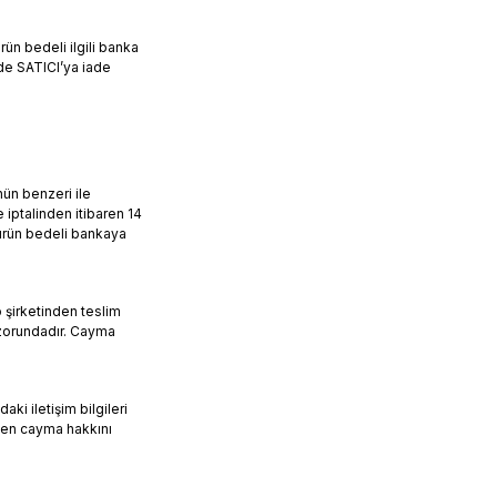
ürün bedeli ilgili banka
lde SATICI’ya iade
nün benzeri ile
 iptalinden itibaren 14
 ürün bedeli bankaya
 şirketinden teslim
 zorundadır. Cayma
aki iletişim bilgileri
den cayma hakkını