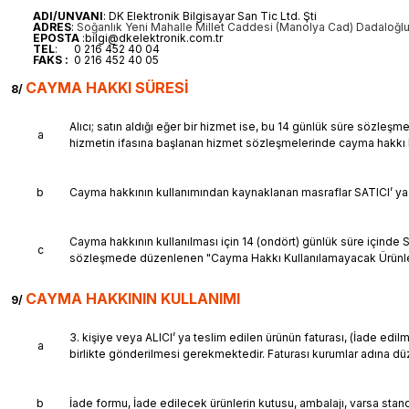
ADI/UNVANI
: DK Elektronik Bilgisayar San Tic Ltd. Şti
ADRES
:
Soğanlık Yeni Mahalle Millet Caddesi (Manolya Cad) Dadaloğlu
EPOSTA
:bilgi@dkelektronik.com.tr
TEL
: 0 216 452 40 04
FAKS :
0 216 452 40 05
CAYMA HAKKI SÜRESİ
8/
Alıcı; satın aldığı eğer bir hizmet ise, bu 14 günlük süre sözleş
a
hizmetin ifasına başlanan hizmet sözleşmelerinde cayma hakkı 
b
Cayma hakkının kullanımından kaynaklanan masraflar SATICI’ ya a
Cayma hakkının kullanılması için 14 (ondört) günlük süre içinde S
c
sözleşmede düzenlenen "Cayma Hakkı Kullanılamayacak Ürünler"
CAYMA HAKKININ KULLANIMI
9/
3. kişiye veya ALICI’ ya teslim edilen ürünün faturası, (İade ed
a
birlikte gönderilmesi gerekmektedir. Faturası kurumlar adına d
b
İade formu, İade edilecek ürünlerin kutusu, ambalajı, varsa stand