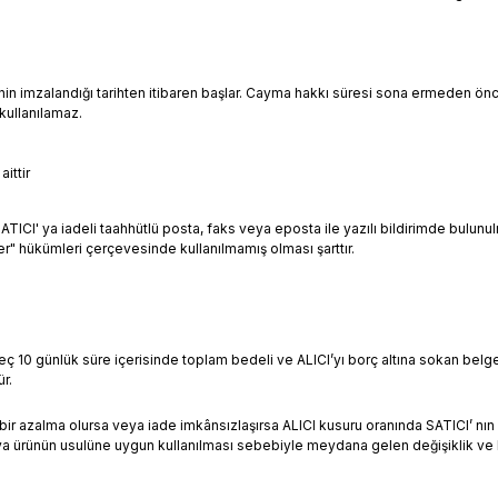
enin imzalandığı tarihten itibaren başlar. Cayma hakkı süresi sona ermeden önce
kullanılamaz.
ittir
ATICI' ya iadeli taahhütlü posta, faks veya eposta ile yazılı bildirimde bulunu
 hükümleri çerçevesinde kullanılmamış olması şarttır.
ç 10 günlük süre içerisinde toplam bedeli ve ALICI’yı borç altına sokan belgel
r.
r azalma olursa veya iade imkânsızlaşırsa ALICI kusuru oranında SATICI’ nın z
a ürünün usulüne uygun kullanılması sebebiyle meydana gelen değişiklik ve