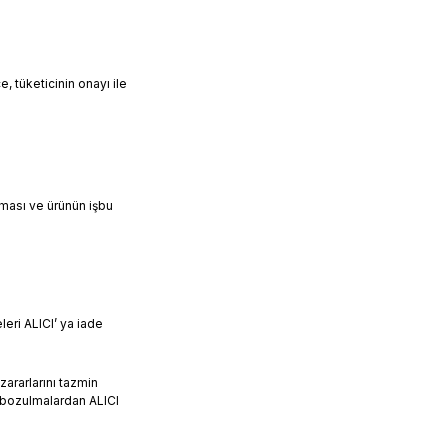
, tüketicinin onayı ile
lması ve ürünün işbu
eri ALICI’ ya iade
ararlarını tazmin
 bozulmalardan ALICI