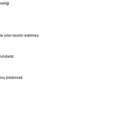
meliği
nde ürün teslim edilmez
rundadır.
umu bildirmek