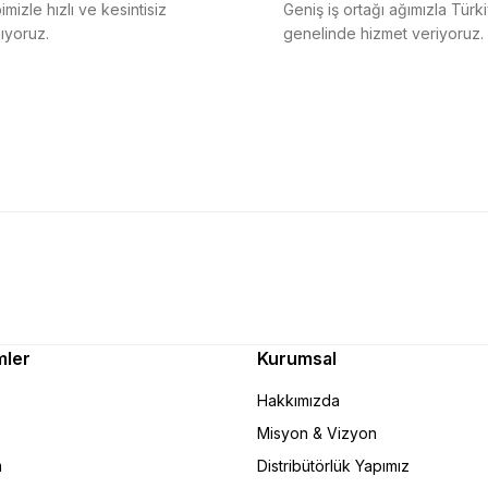
mizle hızlı ve kesintisiz
Geniş iş ortağı ağımızla Türk
ıyoruz.
genelinde hizmet veriyoruz.
mler
Kurumsal
Hakkımızda
Misyon & Vizyon
m
Distribütörlük Yapımız