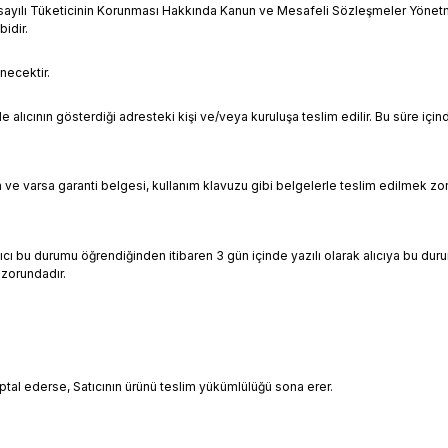
k 6502 sayılı Tüketicinin Korunması Hakkında Kanun ve Mesafeli Sözleşmeler Yönet
bidir.
necektir.
e alıcının gösterdiği adresteki kişi ve/veya kuruluşa teslim edilir. Bu süre içi
gun ve varsa garanti belgesi, kullanım klavuzu gibi belgelerle teslim edilmek zo
cı bu durumu öğrendiğinden itibaren 3 gün içinde yazılı olarak alıcıya bu dur
 zorundadır.
iptal ederse, Satıcının ürünü teslim yükümlülüğü sona erer.