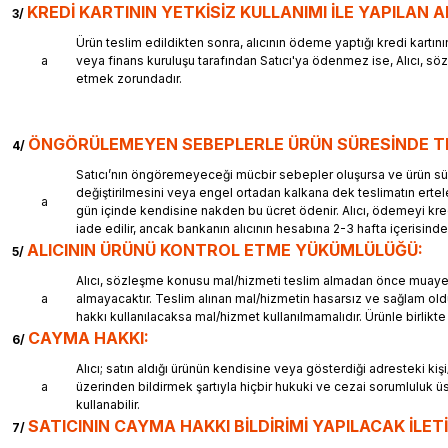
KREDİ KARTININ YETKİSİZ KULLANIMI İLE YAPILAN A
3/
Ürün teslim edildikten sonra, alıcının ödeme yaptığı kredi kartının 
a
veya finans kuruluşu tarafından Satıcı'ya ödenmez ise, Alıcı, sö
etmek zorundadır.
ÖNGÖRÜLEMEYEN SEBEPLERLE ÜRÜN SÜRESİNDE TES
4/
Satıcı’nın öngöremeyeceği mücbir sebepler oluşursa ve ürün süresin
değiştirilmesini veya engel ortadan kalkana dek teslimatın ertelen
a
gün içinde kendisine nakden bu ücret ödenir. Alıcı, ödemeyi kred
iade edilir, ancak bankanın alıcının hesabına 2-3 hafta içerisinde
ALICININ ÜRÜNÜ KONTROL ETME YÜKÜMLÜLÜĞÜ:
5/
Alıcı, sözleşme konusu mal/hizmeti teslim almadan önce muayene e
a
almayacaktır. Teslim alınan mal/hizmetin hasarsız ve sağlam ol
hakkı kullanılacaksa mal/hizmet kullanılmamalıdır. Ürünle birlikte
CAYMA HAKKI:
6/
Alıcı; satın aldığı ürünün kendisine veya gösterdiği adresteki kişi/
a
üzerinden bildirmek şartıyla hiçbir hukuki ve cezai sorumlulu
kullanabilir.
SATICININ CAYMA HAKKI BİLDİRİMİ YAPILACAK İLETİ
7/