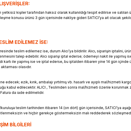
LIŞVERİŞLER:
yetkisiz kişiler tarafından haksız olarak kullanıldığı tespit edilirse ve satılan 
zleşme konusu ürünü 3 gün içerisinde nakliye gideri SATICI’ya ait olacak şeki
LİM EDİLEMEZ İSE:
de teslim edilemez ise, durum Alıcı’ya bildirilir. Alıcı, siparişin iptalini, ürü
mesini talep edebilir. Alıcı siparişi iptal ederse; ödemeyi nakit ile yapmış ise
i kartı ile yapmış ise ve iptal ederse, bu iptalden itibaren yine 14 gün içinde
 aktarması olasıdır.
decek; ezik, kırık, ambalajı yırtılmış vb. hasarlı ve ayıplı mal/hizmeti kargo
duğu kabul edilecektir. ALICI , Teslimden sonra mal/hizmeti özenle korunmak
 Fatura da iade edilmelidir.
kuruluşa teslim tarihinden itibaren 14 (on dört) gün içerisinde, SATICI’ya aşağıd
k üstlenmeksizin ve hiçbir gerekçe göstermeksizin malı reddederek sözleşme
ŞİM BİLGİLERİ