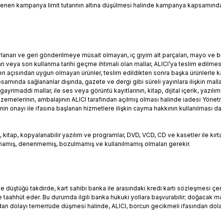
enen kampanya limit tutarının altına düşülmesi halinde kampanya kapsamında
ırlanan ve geri gönderilmeye müsait olmayan, iç giyim alt parçaları, mayo ve bik
an veya son kullanma tarihi geçme ihtimali olan mallar, ALICI’ya teslim edilmes
jyen açısından uygun olmayan ürünler, teslim edildikten sonra başka ürünlerle 
mında sağlananlar dışında, gazete ve dergi gibi süreli yayınlara ilişkin malla
yrimaddi mallar, ile ses veya görüntü kayıtlarının, kitap, dijital içerik, yazılım
lzemelerinin, ambalajının ALICI tarafından açılmış olması halinde iadesi Yön
in onayı ile ifasına başlanan hizmetlere ilişkin cayma hakkının kullanılması 
i, kitap, kopyalanabilir yazılım ve programlar, DVD, VCD, CD ve kasetler ile kı
açılmamış, denenmemiş, bozulmamış ve kullanılmamış olmaları gerekir.
de düştüğü takdirde, kart sahibi banka ile arasındaki kredi kartı sözleşmesi ç
taahhüt eder. Bu durumda ilgili banka hukuki yollara başvurabilir; doğacak ma
ndan dolayı temerrüde düşmesi halinde, ALICI, borcun gecikmeli ifasından dola