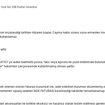
 Sok No:3/B Kartal-İstanbul
menin imzalandığı tarihten itibaren başlar. Cayma hakkı süresi sona ermeden önce
kullanılamaz.
ittir
ATICI' ya iadeli taahhütlü posta, faks veya eposta ile yazılı bildirimde bulunu
 hükümleri çerçevesinde kullanılmamış olması şarttır.
ilmek istenen ürünün faturası kurumsal ise, iade ederken kurumun düzenlemiş ol
üzenlenen sipariş iadeleri İADE FATURASI kesilmediği takdirde tamamlanamaya
art aksesuarları ile birlikte eksiksiz ve hasarsız olarak teslim edilmesi gerek