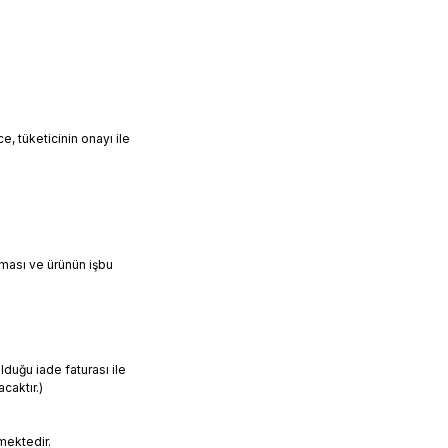
, tüketicinin onayı ile
lması ve ürünün işbu
duğu iade faturası ile
caktır.)
mektedir.