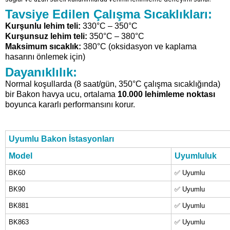
Tavsiye Edilen Çalışma Sıcaklıkları:
Kurşunlu lehim teli:
330°C – 350°C
Kurşunsuz lehim teli:
350°C – 380°C
Maksimum sıcaklık:
380°C (oksidasyon ve kaplama
hasarını önlemek için)
Dayanıklılık:
Normal koşullarda (8 saat/gün, 350°C çalışma sıcaklığında)
bir Bakon havya ucu, ortalama
10.000 lehimleme noktası
boyunca kararlı performansını korur.
Uyumlu Bakon İstasyonları
Model
Uyumluluk
BK60
✅ Uyumlu
BK90
✅ Uyumlu
BK881
✅ Uyumlu
BK863
✅ Uyumlu