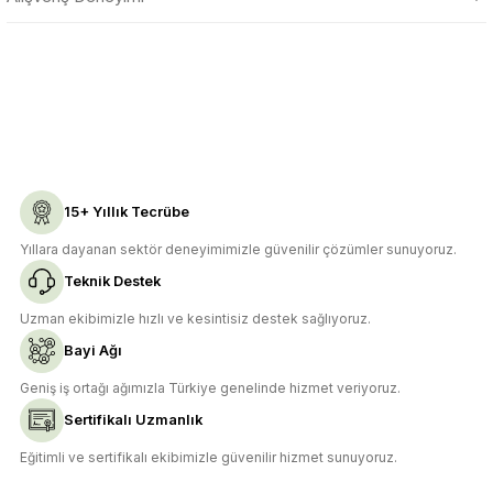
tarafımıza iletebilirsiniz.
Görüş ve önerileriniz için teşekkür ederiz.
Sitemize ilk yorumu siz yapın!
Ürün resmi kalitesiz, bozuk veya görüntülenemiyor.
Ürün açıklamasında eksik bilgiler bulunuyor.
Deneyimini Paylaş
Ürün bilgilerinde hatalar bulunuyor.
Ürün fiyatı diğer sitelerden daha pahalı.
15+ Yıllık Tecrübe
Bu ürüne benzer farklı alternatifler olmalı.
Yıllara dayanan sektör deneyimimizle güvenilir çözümler sunuyoruz.
Teknik Destek
Uzman ekibimizle hızlı ve kesintisiz destek sağlıyoruz.
Bayi Ağı
Gönder
Geniş iş ortağı ağımızla Türkiye genelinde hizmet veriyoruz.
Sertifikalı Uzmanlık
Eğitimli ve sertifikalı ekibimizle güvenilir hizmet sunuyoruz.