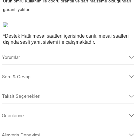
Ürün ömrü Kullanım ile doğru orantılı ve sarf malzeme olduğundan
garanti yoktur.
*Destek Hattı mesai saatleri içerisinde canlı, mesai saatleri
Bu ürünün fiyat bilgisi, resim, ürün açıklamalarında ve diğer
dışında sesli yanıt sistemi ile çalışmaktadır.
konularda yetersiz gördüğünü
Bu ürüne ilk yorumu siz yapın!
Yorumlar
Soru & Cevap
Bu ürüne ilk yorumu siz yapın!
Taksit Seçenekleri
Yorum Yaz
Ürün hakkında henüz soru sorulmamış.
Önerileriniz
Soru Sor
Bu ürünün fiyat bilgisi, resim, ürün açıklamalarında ve diğer
konularda yetersiz gördüğünüz noktaları öneri formunu kullanarak
Alışveriş Deneyimi