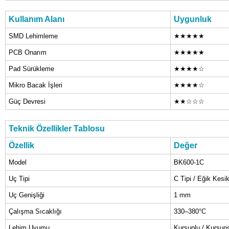
Kullanım Alanı
Uygunluk
SMD Lehimleme
★★★
★
★
PCB Onarım
★★★★★
Pad Sürükleme
★★★★
☆
Mikro Bacak İşleri
★★
★★
☆
Güç Devresi
★★
☆
☆
☆
Teknik Özellikler Tablosu
Özellik
Değer
Model
BK600-1C
Uç Tipi
C Tipi / Eğik Kesi
Uç Genişliği
1 mm
Çalışma Sıcaklığı
330–380°C
Lehim Uyumu
Kurşunlu / Kurşun