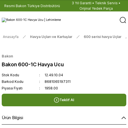
3 Yıl Garanti • Teknik Servis •
Resmi Bakon Türkiye Distribütörü
Orijinal Yedek Parça
Anasayfa
Havya Uçları ve Kartuşlar
600 serisi havya Uçlar
Bakon
Bakon 600-1C Havya Ucu
Stok Kodu
12.49.10.04
Barkod Kodu
8681065197311
Piyasa Fiyatı
1958.00
Teklif Al
Ürün Bilgisi