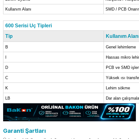
Kullanım Alanı
SMD / PCB Onarı
600 Serisi Uç Tipleri
Tip
Kullanım Alan
B
Genel lehimleme
I
Hassas mikro leh
D
PCB ve SMD işlem
C
Yüksek ısı transfe
K
Lehim sökme
LB
Dar alan çalışmala
Garanti Şartları