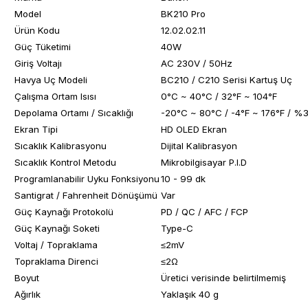
Model
BK210 Pro
Ürün Kodu
12.02.02.11
Güç Tüketimi
40W
Giriş Voltajı
AC 230V / 50Hz
Havya Uç Modeli
BC210 / C210 Serisi Kartuş Uç
Çalışma Ortam Isısı
0°C ~ 40°C / 32°F ~ 104°F
Depolama Ortamı / Sıcaklığı
-20°C ~ 80°C / -4°F ~ 176°F / 
Ekran Tipi
HD OLED Ekran
Sıcaklık Kalibrasyonu
Dijital Kalibrasyon
Sıcaklık Kontrol Metodu
Mikrobilgisayar P.I.D
Programlanabilir Uyku Fonksiyonu
10 - 99 dk
Santigrat / Fahrenheit Dönüşümü
Var
Güç Kaynağı Protokolü
PD / QC / AFC / FCP
Güç Kaynağı Soketi
Type-C
Voltaj / Topraklama
≤2mV
Topraklama Direnci
≤2Ω
Boyut
Üretici verisinde belirtilmemiş
Ağırlık
Yaklaşık 40 g