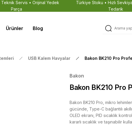
• Teknik Servis • Orijinal Yedek
Türkiye Stoku • Hızlı Sevkiya
Parça
Tedarik
Ürünler
Blog
temleri
USB Kalem Havyalar
Bakon BK210 Pro Profe
Bakon
Bakon BK210 Pro Pr
Bakon BK210 Pro, mikro lehimlem
gücünde, Type-C bağlantılı akıll
OLED ekranı, PID sıcaklık kontro
kararlı sıcaklık ve taşınabilir kull