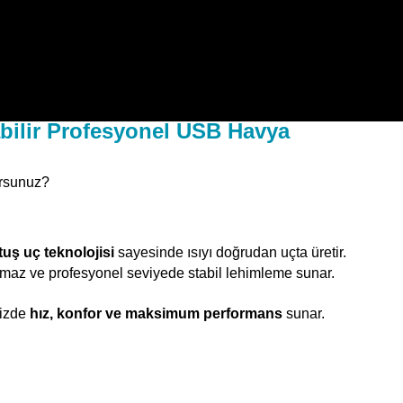
nabilir Profesyonel USB Havya
yorsunuz?
uş uç teknolojisi
sayesinde ısıyı doğrudan uçta üretir.
şamaz ve profesyonel seviyede stabil lehimleme sunar.
nizde
hız, konfor ve maksimum performans
sunar.