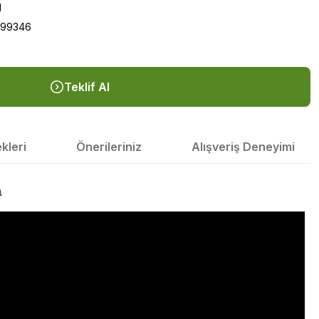
1
199346
Teklif Al
kleri
Önerileriniz
Alışveriş Deneyimi
a