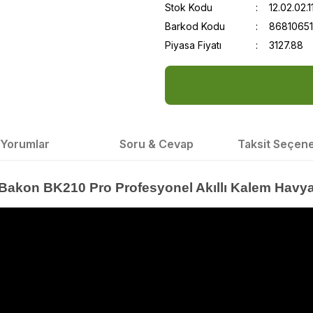
Stok Kodu
12.02.02.1
Barkod Kodu
8681065
Piyasa Fiyatı
3127.88
Yorumlar
Soru & Cevap
Taksit Seçene
Bakon BK210 Pro Profesyonel Akıllı Kalem Havy