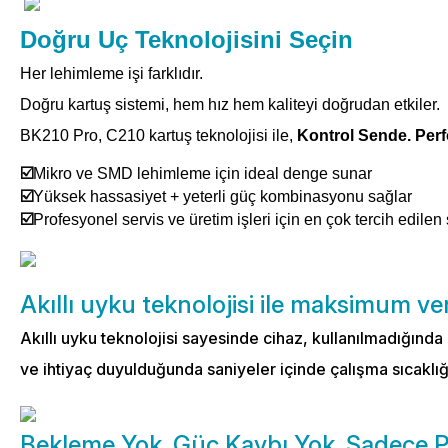
Doğru Uç Teknolojisini Seçin
Her lehimleme işi farklıdır.
Doğru kartuş sistemi, hem hız hem kaliteyi doğrudan etkiler.
BK210 Pro, C210 kartuş teknolojisi ile,
Kontrol Sende. Per
☑️
Mikro ve SMD lehimleme için ideal denge sunar
☑️
Yüksek hassasiyet + yeterli güç kombinasyonu sağlar
☑️
Profesyonel servis ve üretim işleri için en çok tercih edilen 
Akıllı uyku teknolojisi ile maksimum v
Akıllı uyku teknolojisi sayesinde cihaz, kullanılmadığında
ve ihtiyaç duyulduğunda saniyeler içinde çalışma sıcaklığ
Bekleme Yok. Güç Kaybı Yok. Sadece 