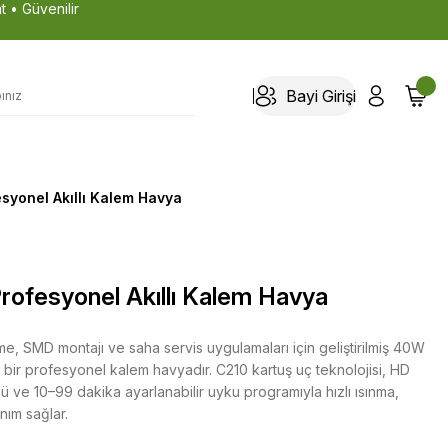
t • Güvenilir
Bayi Girişi
syonel Akıllı Kalem Havya
ofesyonel Akıllı Kalem Havya
e, SMD montajı ve saha servis uygulamaları için geliştirilmiş 40W
ı bir profesyonel kalem havyadır. C210 kartuş uç teknolojisi, HD
lü ve 10–99 dakika ayarlanabilir uyku programıyla hızlı ısınma,
anım sağlar.