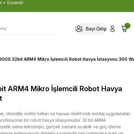
t • Güvenilir
Bayi Girişi
00S 32bit ARM4 Mikro İşlemcili Robot Havya İstasyonu 300 Wa
t ARM4 Mikro İşlemcili Robot Havya
t
, otomatik üretim hatları ve hassas elektronik montaj uygulamaları
 profesyonel bir robot havya istasyonudur. 32 bit ARM4
etik ısıtma teknolojisi, gerçek zamanlı sıcaklık ve güç izleme
temlerine entegrasyon desteği sayesinde seri üretimde kararlı ve