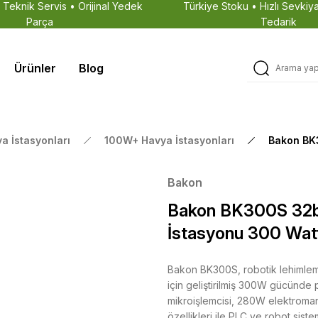
• Teknik Servis • Orijinal Yedek
Türkiye Stoku • Hızlı Sevkiya
Parça
Tedarik
Ürünler
Blog
ya İstasyonları
100W+ Havya İstasyonları
Bakon BK3
Bakon
Bakon BK300S 32bi
İstasyonu 300 Wat
Bakon BK300S, robotik lehimleme
için geliştirilmiş 300W gücünde
mikroişlemcisi, 280W elektromany
özellikleri ile PLC ve robot sis