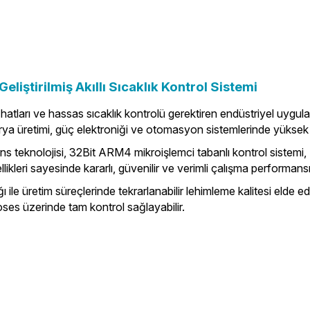
liştirilmiş Akıllı Sıcaklık Kontrol Sistemi
arı ve hassas sıcaklık kontrolü gerektiren endüstriyel uygulamalar
arya üretimi, güç elektroniği ve otomasyon sistemlerinde yüksek h
teknolojisi, 32Bit ARM4 mikroişlemci tabanlı kontrol sistemi, H
eri sayesinde kararlı, güvenilir ve verimli çalışma performansı
ğı ile üretim süreçlerinde tekrarlanabilir lehimleme kalitesi elde
oses üzerinde tam kontrol sağlayabilir.