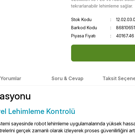
tekrarlanabilir lehimleme sağlar.
Stok Kodu
12.02.03.
Barkod Kodu
8681065
Piyasa Fiyatı
40167.46
Yorumlar
Soru & Cevap
Taksit Seçene
tasyonu
yel Lehimleme Kontrolü
emi sayesinde robot lehimleme uygulamalarında yüksek hassasiye
relerini gerçek zamanlı olarak izleyerek proses güvenilirliğini artır