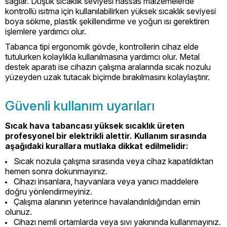
sağlar. Düşük sıcaklık seviyesi hassas malzemelerde
kontrollü ısıtma için kullanılabilirken yüksek sıcaklık seviyesi
boya sökme, plastik şekillendirme ve yoğun ısı gerektiren
işlemlere yardımcı olur.
Tabanca tipi ergonomik gövde, kontrollerin cihaz elde
tutulurken kolaylıkla kullanılmasına yardımcı olur. Metal
destek aparatı ise cihazın çalışma aralarında sıcak nozulu
yüzeyden uzak tutacak biçimde bırakılmasını kolaylaştırır.
Güvenli kullanım uyarıları
Sıcak hava tabancası yüksek sıcaklık üreten
profesyonel bir elektrikli alettir. Kullanım sırasında
aşağıdaki kurallara mutlaka dikkat edilmelidir:
Sıcak nozula çalışma sırasında veya cihaz kapatıldıktan
hemen sonra dokunmayınız.
Cihazı insanlara, hayvanlara veya yanıcı maddelere
doğru yönlendirmeyiniz.
Çalışma alanının yeterince havalandırıldığından emin
olunuz.
Cihazı nemli ortamlarda veya sıvı yakınında kullanmayınız.