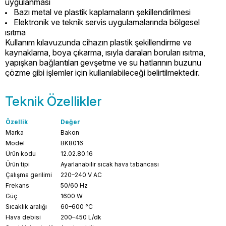
uygulanması
Bazı metal ve plastik kaplamaların şekillendirilmesi
Elektronik ve teknik servis uygulamalarında bölgesel
ısıtma
Kullanım kılavuzunda cihazın plastik şekillendirme ve
kaynaklama, boya çıkarma, ısıyla daralan boruları ısıtma,
yapışkan bağlantıları gevşetme ve su hatlarının buzunu
çözme gibi işlemler için kullanılabileceği belirtilmektedir.
Teknik Özellikler
Özellik
Değer
Marka
Bakon
Model
BK8016
Ürün kodu
12.02.80.16
Ürün tipi
Ayarlanabilir sıcak hava tabancası
Çalışma gerilimi
220–240 V AC
Frekans
50/60 Hz
Güç
1600 W
Sıcaklık aralığı
60–600 °C
Hava debisi
200–450 L/dk