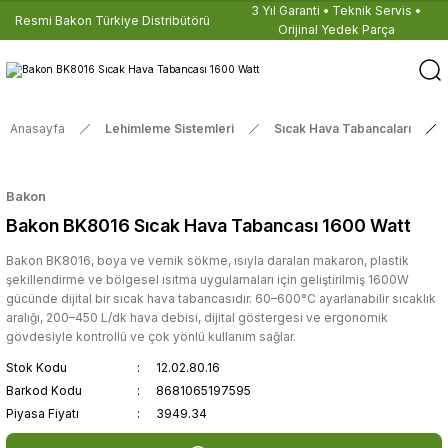
3 Yıl Garanti • Teknik Servis •
Resmi Bakon Türkiye Distribütörü
Orijinal Yedek Parça
Anasayfa
Lehimleme Sistemleri
Sıcak Hava Tabancaları
Bakon
Bakon BK8016 Sıcak Hava Tabancası 1600 Watt
Bakon BK8016, boya ve vernik sökme, ısıyla daralan makaron, plastik
şekillendirme ve bölgesel ısıtma uygulamaları için geliştirilmiş 1600W
gücünde dijital bir sıcak hava tabancasıdır. 60–600°C ayarlanabilir sıcaklık
aralığı, 200–450 L/dk hava debisi, dijital göstergesi ve ergonomik
gövdesiyle kontrollü ve çok yönlü kullanım sağlar.
Stok Kodu
12.02.80.16
Barkod Kodu
8681065197595
Piyasa Fiyatı
3949.34