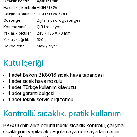
Sıcaklık kontrolü
Ayarlanabilir
Hava akış kontrolü
HIGH / LOW
Çalışma konumları
HIGH / LOW / OFF
Gösterge
Dijital sıcaklık göstergesi
Koruma sınıfı
Çift izolasyon
Yaklaşık ölçüler
245 × 185 × 70 mm
Yaklaşık ağırlık
520 g
Gövde rengi
Mavi / siyah
Kutu içeriği
1 adet Bakon BK8016 sıcak hava tabancası
1 adet sıcak hava nozulu
1 adet Türkçe kullanım kılavuzu
1 adet garanti belgesi
1 adet teknik servis bilgi formu
Kontrollü sıcaklık, pratik kullanım
BK8016’nın arka bölümündeki sıcaklık kontrolü, çalışma
sıcaklığının yapılacak uygulamaya göre ayarlanmasını