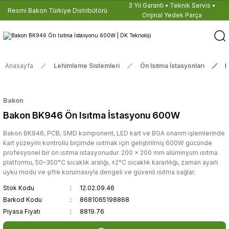
3 Yıl Garanti • Teknik Servis •
Resmi Bakon Türkiye Distribütörü
Orijinal Yedek Parça
Anasayfa
Lehimleme Sistemleri
Ön Isıtma İstasyonları
B
Bakon
Bakon BK946 Ön Isıtma İstasyonu 600W
Bakon BK946, PCB, SMD komponent, LED kart ve BGA onarım işlemlerinde
kart yüzeyini kontrollü biçimde ısıtmak için geliştirilmiş 600W gücünde
profesyonel bir ön ısıtma istasyonudur. 200 × 200 mm alüminyum ısıtma
platformu, 50–350°C sıcaklık aralığı, ±2°C sıcaklık kararlılığı, zaman ayarlı
uyku modu ve şifre korumasıyla dengeli ve güvenli ısıtma sağlar.
Stok Kodu
12.02.09.46
Barkod Kodu
8681065198868
Piyasa Fiyatı
8819.76