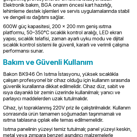
Elektronik bakım, BGA onarım öncesi kart hazırlığı,
lehimleme destek işlemleri ve servis uygulamalarında stabil
ve dengeli ısı dağıtımı sağlar.
600W güç kapasitesi, 200 x 200 mm geniş ısıtma
platformu, 50–350°C sıcaklık kontrol aralığı, LED ekran
yapısı, sıcaklık telafisi, zaman ayarlı uyku modu ve dijital
sıcaklık kontrol sistemi ile güvenli, kararlı ve verimli çalışma
performansı sunar.
Bakım ve Güvenli Kullanım
Bakon BK946 Ön Isıtma İstasyonu, yüksek sıcaklıkla
çalışan profesyonel bir cihaz olduğu için kullanım sırasında
güvenlik kurallarına dikkat edilmelidir. Cihaz düz, sabit ve
ısıya dayanıklı bir zemin üzerinde kullanılmalı; yanıcı ve
parlayıcı maddelerden uzak tutulmalıdır.
Cihaz, iyi topraklanmış 220V priz ile çalıştırılmalıdır. Kullanım
sonrasında ürün tamamen soğumadan taşınmamalı ve
ısıtma tablasına çıplak elle temas edilmemelidir.
Isıtma panelinin yüzeyi temiz tutulmalı; panel yüzeyi keskin,
metal veya zımpara benzeri aşındırıcı malzemelerle