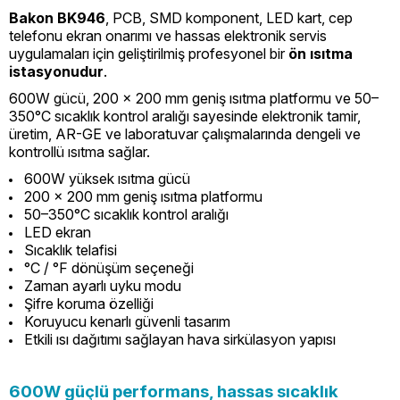
Bakon BK946
, PCB, SMD komponent, LED kart, cep
telefonu ekran onarımı ve hassas elektronik servis
uygulamaları için geliştirilmiş profesyonel bir
ön ısıtma
istasyonudur
.
600W gücü, 200 x 200 mm geniş ısıtma platformu ve 50–
350°C sıcaklık kontrol aralığı sayesinde elektronik tamir,
üretim, AR-GE ve laboratuvar çalışmalarında dengeli ve
kontrollü ısıtma sağlar.
600W yüksek ısıtma gücü
200 x 200 mm geniş ısıtma platformu
50–350°C sıcaklık kontrol aralığı
LED ekran
Sıcaklık telafisi
°C / °F dönüşüm seçeneği
Zaman ayarlı uyku modu
Şifre koruma özelliği
Koruyucu kenarlı güvenli tasarım
Etkili ısı dağıtımı sağlayan hava sirkülasyon yapısı
600W güçlü performans, hassas sıcaklık