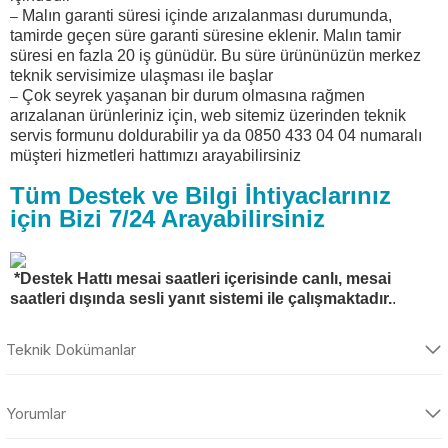
Malın garanti süresi içinde arızalanması durumunda,
–
tamirde geçen süre garanti süresine eklenir. Malın tamir
süresi en fazla 20 iş günüdür. Bu süre ürününüzün merkez
teknik servisimize ulaşması ile başlar
Çok seyrek yaşanan bir durum olmasına rağmen
–
arızalanan ürünleriniz için, web sitemiz üzerinden teknik
servis formunu doldurabilir ya da 0850 433 04 04 numaralı
müşteri hizmetleri hattımızı arayabilirsiniz
Tüm Destek ve Bilgi İhtiyaclarınız
için Bizi 7/24 Arayabilirsiniz
*Destek Hattı mesai saatleri içerisinde canlı, mesai
saatleri dışında sesli yanıt sistemi ile çalışmaktadır.
.
Teknik Dokümanlar
Ürün ile ilgili Kullanım Kılavuzunu aşağıda bulunan PDF Ürün
Kullanım Kataloğu bağlantısına tıklayarak indirebilirsiniz. İndirdiğiniz
Yorumlar
dökümanı görüntüleyebilmeniz için bilgisayarınızda Adobe Acrobat