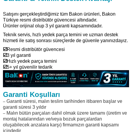
Satışını gerçekleştirdiğimiz tüm Bakon ürünleri, Bakon
Türkiye resmi distribütör güvencesi altındadır.
Ürünler orijinal olup 3 yıl garanti kapsamındadır.
Teknik servis, hızlı yedek parça temini ve uzman destek
hizmeti ile satış sonrası süreçlerde de güvenle yanınızdayız.
☑️
Resmi distribütör güvencesi
☑️
3 yıl garanti
☑️
Hızlı yedek parça temini
☑️
5+ yıl güvenilir tedarik
Garanti Koşulları
Garanti süresi, malın teslim tarihinden itibaren başlar ve
–
garanti süresi 3 yıldır
Malın bütün parçaları dahil olmak üzere tamamı (üretim ve
–
montaj hatalarından ve/veya bozuk parçalardan
oluşabilecek arızalara karşı) firmamızın garanti kapsamı
içindedir