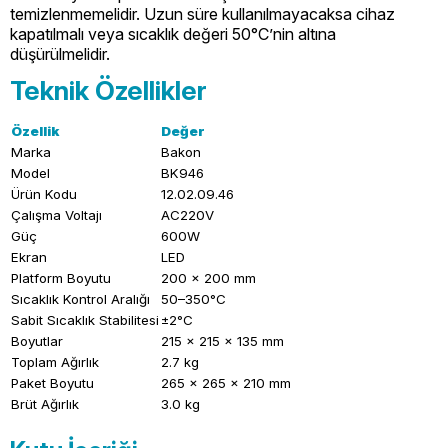
temizlenmemelidir. Uzun süre kullanılmayacaksa cihaz
kapatılmalı veya sıcaklık değeri 50°C’nin altına
düşürülmelidir.
Teknik Özellikler
Özellik
Değer
Marka
Bakon
Model
BK946
Ürün Kodu
12.02.09.46
Çalışma Voltajı
AC220V
Güç
600W
Ekran
LED
Platform Boyutu
200 x 200 mm
Sıcaklık Kontrol Aralığı
50–350°C
Sabit Sıcaklık Stabilitesi
±2°C
Boyutlar
215 x 215 x 135 mm
Toplam Ağırlık
2.7 kg
Paket Boyutu
265 x 265 x 210 mm
Brüt Ağırlık
3.0 kg