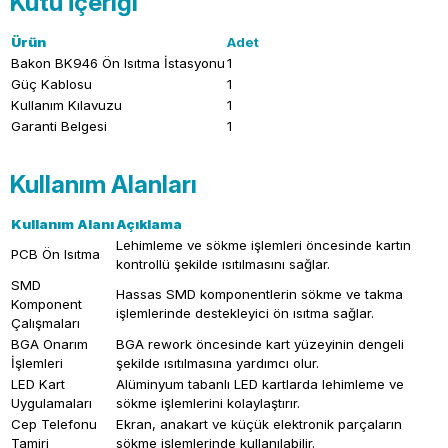
Kutu İçeriği
Ürün
Adet
Bakon BK946 Ön Isıtma İstasyonu
1
Güç Kablosu
1
Kullanım Kılavuzu
1
Garanti Belgesi
1
Kullanım Alanları
Kullanım Alanı
Açıklama
Lehimleme ve sökme işlemleri öncesinde kartın
PCB Ön Isıtma
kontrollü şekilde ısıtılmasını sağlar.
SMD
Hassas SMD komponentlerin sökme ve takma
Komponent
işlemlerinde destekleyici ön ısıtma sağlar.
Çalışmaları
BGA Onarım
BGA rework öncesinde kart yüzeyinin dengeli
İşlemleri
şekilde ısıtılmasına yardımcı olur.
LED Kart
Alüminyum tabanlı LED kartlarda lehimleme ve
Uygulamaları
sökme işlemlerini kolaylaştırır.
Cep Telefonu
Ekran, anakart ve küçük elektronik parçaların
Tamiri
sökme işlemlerinde kullanılabilir.