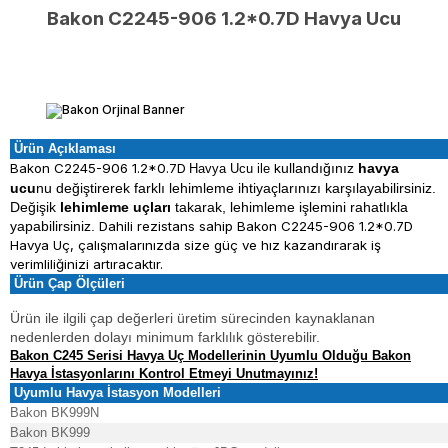
Bakon C2245-906 1.2*0.7D Havya Ucu
Ürün Açıklaması
Bakon
C2245-906 1.2*0.7D
k
ullandığınız
havya
Havya Ucu ile
ucu
nu değiştirerek farklı lehimleme ihtiyaçlarınızı karşılayabilirsiniz.
Değişik
lehimleme uçları
takarak, lehimleme işlemini rahatlıkla
yapabilirsiniz.
Dahili rezistans sahip
Bakon C2245-906 1.2*0.7D
Havya Uç,
çalışmalarınızda size güç ve hız kazandırarak iş
verimliliğinizi artıracaktır.
Ürün Çap Ölçüleri
Ürün ile ilgili çap değerleri üretim sürecinden kaynaklanan
nedenlerden dolayı minimum farklılık gösterebilir.
Bakon C245 Serisi Havya Uç Modellerinin Uyumlu Olduğu Bakon
Havya İstasyonlarını Kontrol Etmeyi Unutmayınız!
Uyumlu Havya İstasyon Modelleri
Bakon BK999N
Bakon BK999