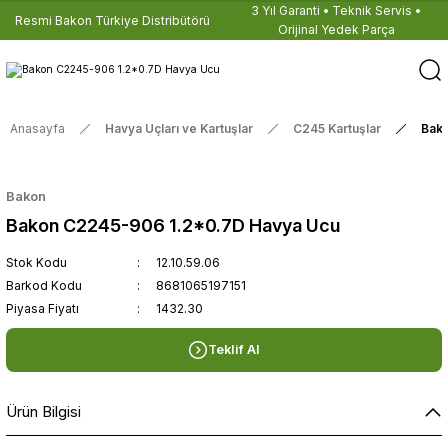
3 Yıl Garanti • Teknik Servis •
Resmi Bakon Türkiye Distribütörü
Orijinal Yedek Parça
Anasayfa
Havya Uçları ve Kartuşlar
C245 Kartuşlar
Bak
Bakon
Bakon C2245-906 1.2*0.7D Havya Ucu
Stok Kodu
12.10.59.06
Barkod Kodu
8681065197151
Piyasa Fiyatı
1432.30
Teklif Al
Ürün Bilgisi