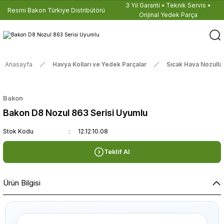
3 Yıl Garanti • Teknik Servis •
Resmi Bakon Türkiye Distribütörü
Orijinal Yedek Parça
Anasayfa
Havya Kolları ve Yedek Parçalar
Sıcak Hava Nozullar
Bakon
Bakon D8 Nozul 863 Serisi Uyumlu
Stok Kodu
12.12.10.08
Teklif Al
Ürün Bilgisi