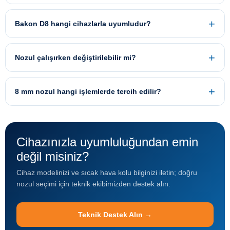
Bakon D8 hangi cihazlarla uyumludur?
Nozul çalışırken değiştirilebilir mi?
8 mm nozul hangi işlemlerde tercih edilir?
Cihazınızla uyumluluğundan emin
değil misiniz?
Cihaz modelinizi ve sıcak hava kolu bilginizi iletin; doğru
nozul seçimi için teknik ekibimizden destek alın.
Teknik Destek Alın →