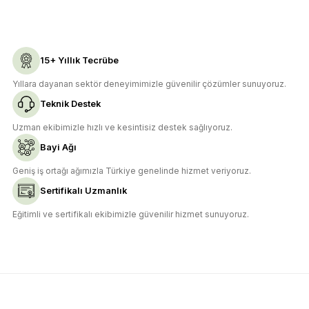
Ürün açıklamasında eksik bilgiler bulunuyor.
Deneyimini Paylaş
Ürün bilgilerinde hatalar bulunuyor.
Ürün fiyatı diğer sitelerden daha pahalı.
15+ Yıllık Tecrübe
Bu ürüne benzer farklı alternatifler olmalı.
Yıllara dayanan sektör deneyimimizle güvenilir çözümler sunuyoruz.
Teknik Destek
Uzman ekibimizle hızlı ve kesintisiz destek sağlıyoruz.
Bayi Ağı
Gönder
Geniş iş ortağı ağımızla Türkiye genelinde hizmet veriyoruz.
Sertifikalı Uzmanlık
Eğitimli ve sertifikalı ekibimizle güvenilir hizmet sunuyoruz.