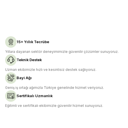
Sitemize ilk yorumu siz yapın!
Ürün resmi kalitesiz, bozuk veya görüntülenemiyor.
Ürün açıklamasında eksik bilgiler bulunuyor.
Deneyimini Paylaş
Ürün bilgilerinde hatalar bulunuyor.
Ürün fiyatı diğer sitelerden daha pahalı.
15+ Yıllık Tecrübe
Bu ürüne benzer farklı alternatifler olmalı.
Yıllara dayanan sektör deneyimimizle güvenilir çözümler sunuyoruz.
Teknik Destek
Uzman ekibimizle hızlı ve kesintisiz destek sağlıyoruz.
Bayi Ağı
Gönder
Geniş iş ortağı ağımızla Türkiye genelinde hizmet veriyoruz.
Sertifikalı Uzmanlık
Eğitimli ve sertifikalı ekibimizle güvenilir hizmet sunuyoruz.