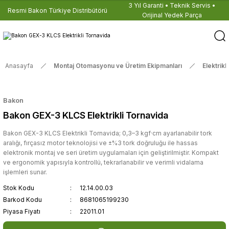
3 Yıl Garanti • Teknik Servis •
Resmi Bakon Türkiye Distribütörü
Orijinal Yedek Parça
Anasayfa
Montaj Otomasyonu ve Üretim Ekipmanları
Elektrikl
Bakon
Bakon GEX-3 KLCS Elektrikli Tornavida
Bakon GEX-3 KLCS Elektrikli Tornavida; 0,3–3 kgf·cm ayarlanabilir tork
aralığı, fırçasız motor teknolojisi ve ±%3 tork doğruluğu ile hassas
elektronik montaj ve seri üretim uygulamaları için geliştirilmiştir. Kompakt
ve ergonomik yapısıyla kontrollü, tekrarlanabilir ve verimli vidalama
işlemleri sunar.
Stok Kodu
12.14.00.03
Barkod Kodu
8681065199230
Piyasa Fiyatı
22011.01