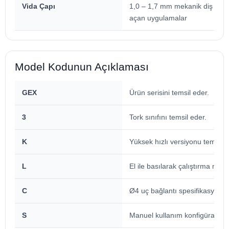
Vida Çapı
1,0 – 1,7 mm mekanik diş / 1,
açan uygulamalar
Model Kodunun Açıklaması
GEX
Ürün serisini temsil eder.
3
Tork sınıfını temsil eder.
K
Yüksek hızlı versiyonu temsil e
L
El ile basılarak çalıştırma mod
C
Ø4 uç bağlantı spesifikasyonun
S
Manuel kullanım konfigürasyon