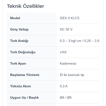
Teknik Özellikler
Model
GEX-3 KLCS
Giriş Voltajı
DC 30 V
Tork Aralığı
0,3 – 3 kgf·cm / 0,26 – 2,6 lbf·
Tork Doğruluğu
±%3
Tork Ayarı
Kademesiz
Başlatma Yöntemi
El ile basmalı tip
Yüksüz Akım
0,3 A
Uygun Uç / Başlık
Ø4 / Ø5