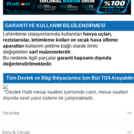
GARANTİ VE KULLANIM BİLGİLENDİRMESİ
Lehimleme istasyonlarında kullanılan
havya uçları,
rezistanslar, lehimleme kolları ve sıcak hava üfleme
aparatları
kullanım şekline bağlı olarak ömrü
değişebilen
sarf malzemelerdir
.
Bu nedenle ilgili parçalar
garanti kapsamı dışında
değerlendirilmektedir.
Tüm Destek ve Bilgi İhtiyaçlarınız İçin Bizi 7/24 Arayabilir
*Destek Hattı mesai saatleri içerisinde canlı, mesai saatleri
dışında sesli yanıt sistemi ile çalışmaktadır.
Yorumlar
Soru & Cevap