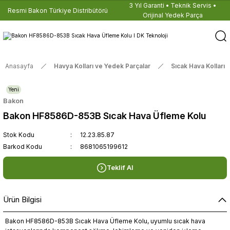
3 Yıl Garanti • Teknik Servis •
Resmi Bakon Türkiye Distribütörü
Orijinal Yedek Parça
Anasayfa
Havya Kolları ve Yedek Parçalar
Sıcak Hava Kolları
Yeni
Bakon
Bakon HF8586D-853B Sıcak Hava Üfleme Kolu
Stok Kodu
12.23.85.87
Barkod Kodu
8681065199612
Teklif Al
Ürün Bilgisi
Bakon HF8586D-853B Sıcak Hava Üfleme Kolu, uyumlu sıcak hava