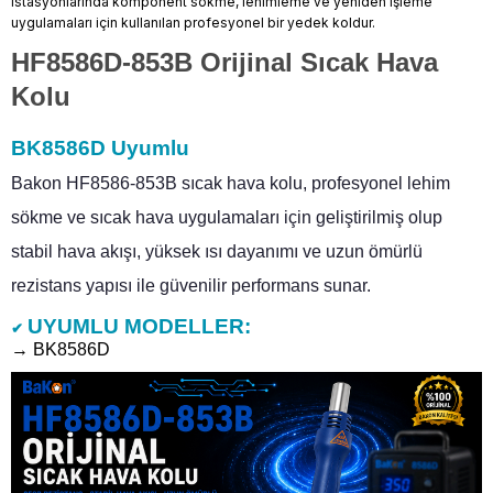
istasyonlarında komponent sökme, lehimleme ve yeniden işleme
uygulamaları için kullanılan profesyonel bir yedek koldur.
HF8586D-853B Orijinal Sıcak Hava
Kolu
BK8586D Uyumlu
Bakon HF8586-853B sıcak hava kolu, profesyonel lehim
sökme ve sıcak hava uygulamaları için geliştirilmiş olup
stabil hava akışı, yüksek ısı dayanımı ve uzun ömürlü
rezistans yapısı ile güvenilir performans sunar.
UYUMLU MODELLER:
✔
→ BK8586D