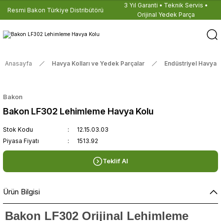
3 Yıl Garanti • Teknik Servis •
Resmi Bakon Türkiye Distribütörü
Orijinal Yedek Parça
Anasayfa
Havya Kolları ve Yedek Parçalar
Endüstriyel Havya K
Bakon
Bakon LF302 Lehimleme Havya Kolu
Stok Kodu
12.15.03.03
Piyasa Fiyatı
1513.92
Teklif Al
Ürün Bilgisi
Bakon LF302 Orijinal Lehimleme