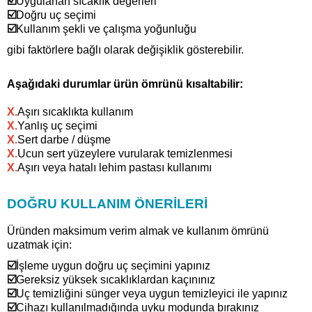
☑️
Uygulanan sıcaklık değerleri
☑️
Doğru uç seçimi
☑️
Kullanım şekli ve çalışma yoğunluğu
gibi faktörlere bağlı olarak değişiklik gösterebilir.
Aşağıdaki durumlar ürün ömrünü kısaltabilir:
X
.
Aşırı sıcaklıkta kullanım
X.
Yanlış uç seçimi
X.
Sert darbe / düşme
X.
Ucun sert yüzeylere vurularak temizlenmesi
X
.
Aşırı veya hatalı lehim pastası kullanımı
DOĞRU KULLANIM ÖNERİLERİ
Üründen maksimum verim almak ve kullanım ömrünü
uzatmak için:
☑️
İşleme uygun doğru uç seçimini yapınız
☑️
Gereksiz yüksek sıcaklıklardan kaçınınız
☑️
Uç temizliğini sünger veya uygun temizleyici ile yapınız
☑️
Cihazı kullanılmadığında uyku modunda bırakınız