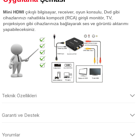
Mini HDMI
çıkışlı bilgisayar, receiver, oyun konsulu, Dvd gibi
cihazlarınızı rahatlıkla kompozit (RCA) girişli monitör, TV,
projeksiyon gibi cihazlarınıza bağlayarak ses ve görüntü aktarımı
yapabileceksiniz.
Teknik Özellikleri
Bu ürüne ait tüm teknik özellikleri
Garanti ve Destek
listeleyebileceğiniz bölümdesiniz!
Kontrol eder misiniz, aradığınız ürün bu
Yorumlar