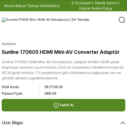
3 Yıl Garanti • Teknik Servis •
Resmi Bakon Türkiye Distribütörü
Orijinal Yedek Parça
Sunline
Sunline 170605 HDMI Mini-AV Converter Adaptör
Sunline 170605 HDMI Mini-AV Dönüştürücü, adaptör ile Mini HDMI çıkışlı
bilgisayar, receiver, oyun konsulu, Dvd v.b cihazlarınızı rahatlıkla Kompozit
(RCA) girişli monitör, TV, projeksiyon gibi cihazlarınıza bağlayarak ses ve
görüntü aktarımı yapabileceksiniz.
Stok Kodu
28.17.06.05
Piyasa Fiyatı
388.06
Teklif Al
Ürün Bilgisi