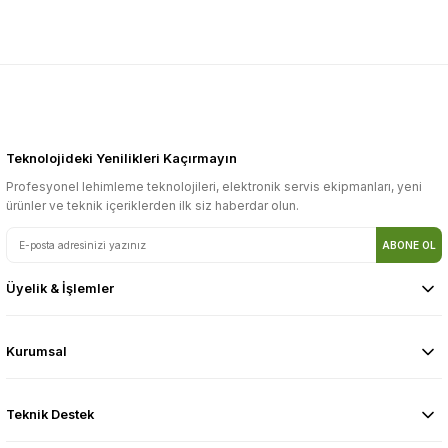
Teknolojideki Yenilikleri Kaçırmayın
Profesyonel lehimleme teknolojileri, elektronik servis ekipmanları, yeni
ürünler ve teknik içeriklerden ilk siz haberdar olun.
ABONE OL
Üyelik & İşlemler
Kurumsal
Kablo Uzunluğu
Boyut
Ağırlık
Teknik Destek
Kutu İçeriği
[1] Adet