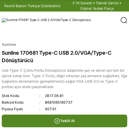
3 Yıl Garanti • Teknik Servis •
Resmi Bakon Türkiye Distribütörü
Orijinal Yedek Parça
Sunline
Sunline 170681 Type-C USB 2.0/VGA/Type-C
Dönüştürücü
Usb Type-C Çoklu Portlu Dönüştürücü adaptörle şarj ve ekran için tam bir
işleve sahip olun. Type-C Portu, diğer cihazları şarj etmenizi sağlarken, Vga
bağlantısı ekranlarınızı genişletmenizi sağlar VGA, USB 3.0 ve Type-C
portları aynı anda çalışmaktadır.
Stok Kodu
28.17.06.81
Barkod Kodu
8681065195737
Piyasa Fiyatı
907.91
Teklif Al