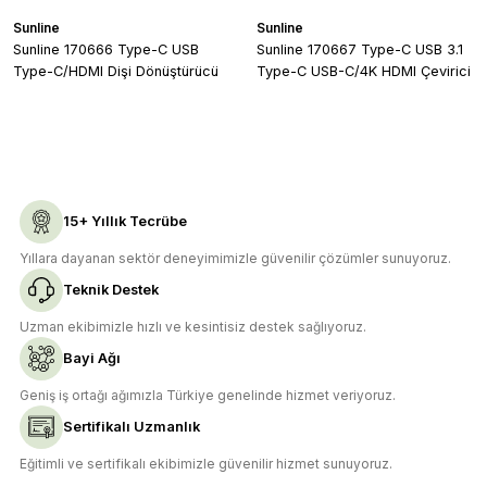
Deneyimini Paylaş
Ürün bilgilerinde hatalar bulunuyor.
Sunline
Sunline
Ürün fiyatı diğer sitelerden daha pahalı.
Sunline 170666 Type-C USB
Sunline 170667 Type-C USB 3.1
Type-C/HDMI Dişi Dönüştürücü
Type-C USB-C/4K HDMI Çevirici
Bu ürüne benzer farklı alternatifler olmalı.
Dönüştürücü
Gönder
15+ Yıllık Tecrübe
Yıllara dayanan sektör deneyimimizle güvenilir çözümler sunuyoruz.
Teknik Destek
Uzman ekibimizle hızlı ve kesintisiz destek sağlıyoruz.
Bayi Ağı
Geniş iş ortağı ağımızla Türkiye genelinde hizmet veriyoruz.
Sertifikalı Uzmanlık
Uyumluluk Uygulama Alanları
Eğitimli ve sertifikalı ekibimizle güvenilir hizmet sunuyoruz.