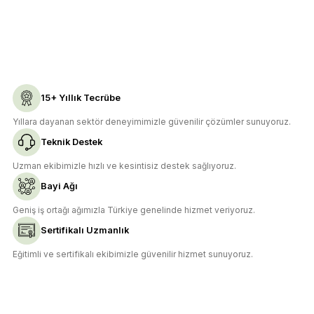
Sitemize ilk yorumu siz yapın!
Ürün resmi kalitesiz, bozuk veya görüntülenemiyor.
Ürün açıklamasında eksik bilgiler bulunuyor.
Deneyimini Paylaş
Ürün bilgilerinde hatalar bulunuyor.
Ürün fiyatı diğer sitelerden daha pahalı.
15+ Yıllık Tecrübe
Bu ürüne benzer farklı alternatifler olmalı.
Yıllara dayanan sektör deneyimimizle güvenilir çözümler sunuyoruz.
Teknik Destek
Uzman ekibimizle hızlı ve kesintisiz destek sağlıyoruz.
Bayi Ağı
Gönder
Geniş iş ortağı ağımızla Türkiye genelinde hizmet veriyoruz.
Sertifikalı Uzmanlık
Eğitimli ve sertifikalı ekibimizle güvenilir hizmet sunuyoruz.