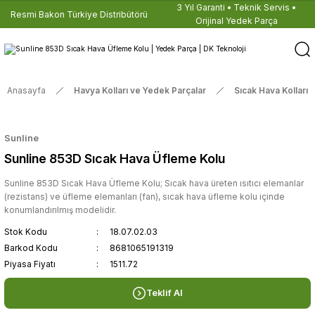
3 Yıl Garanti • Teknik Servis •
Resmi Bakon Türkiye Distribütörü
Orijinal Yedek Parça
Anasayfa
Havya Kolları ve Yedek Parçalar
Sıcak Hava Kolları
Sunline
Sunline 853D Sıcak Hava Üfleme Kolu
Sunline 853D Sıcak Hava Üfleme Kolu; Sıcak hava üreten ısıtıcı elemanlar
(rezistans) ve üfleme elemanları (fan), sıcak hava üfleme kolu içinde
konumlandırılmış modelidir.
Stok Kodu
18.07.02.03
Barkod Kodu
8681065191319
Piyasa Fiyatı
1511.72
Teklif Al