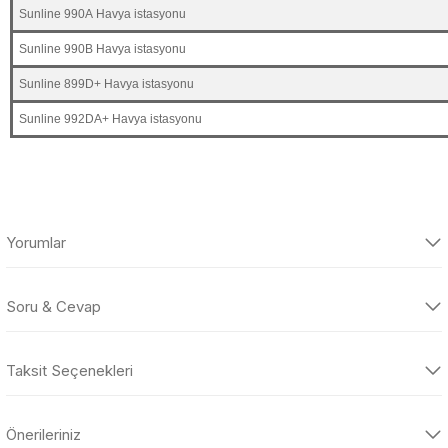
Sunline 990A Havya istasyonu
Sunline 990B Havya istasyonu
Sunline 899D+ Havya istasyonu
Sunline 992DA+ Havya istasyonu
Teşekkürler
Bu ürünün fiyat bilgisi, resim, ürün açıklamalarında ve diğer
Yorumlar
konularda yetersiz gördüğünüz noktaları ön
Yedek parça ile ilgili aldığım teknik destek için sağolun
a... ş... 03/06/2020
Soru & Cevap
Bu ürüne ilk yorumu siz yapın!
Yorum Yaz
Taksit Seçenekleri
Yorum Yaz
Ürün hakkında henüz soru sorulmamış.
Önerileriniz
Soru Sor