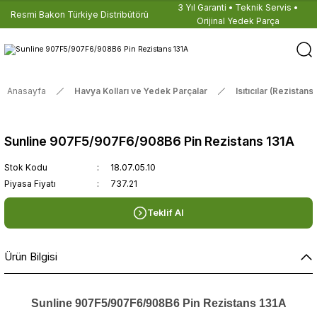
3 Yıl Garanti • Teknik Servis •
Resmi Bakon Türkiye Distribütörü
Orijinal Yedek Parça
Anasayfa
Havya Kolları ve Yedek Parçalar
Isıtıcılar (Rezistansl
Sunline 907F5/907F6/908B6 Pin Rezistans 131A
Stok Kodu
18.07.05.10
Piyasa Fiyatı
737.21
Teklif Al
Ürün Bilgisi
Sunline 907F5/907F6/908B6 Pin Rezistans 131A