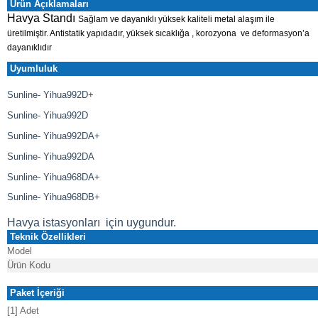
Ürün Açıklamaları
Havya Standı
Sağlam ve dayanıklı yüksek kaliteli metal alaşım ile
üretilmiştir.
Antistatik yapıdadır, yüksek sıcaklığa , korozyona
ve deformasyon’a
dayanıklıdır
Uyumluluk
Sunline- Yihua992D+
Sunline- Yihua992D
Sunline- Yihua992DA+
Sunline- Yihua992DA
Sunline- Yihua968DA+
Sunline- Yihua968DB+
Havya istasyonları için uygundur.
Teknik Özellikleri
Model
Ürün Kodu
Paket İçeriği
[1] Adet