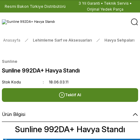
3 Yıl Garanti • Teknik Servis •
Resmi Bakon Türkiye Distribütörü
Orijinal Yedek Parça
Anasayfa
Lehimleme Sarf ve Aksesuarları
Havya Sehpaları
Sunline
Sunline 992DA+ Havya Standı
Stok Kodu
18.06.03.11
Teklif Al
Ürün Bilgisi
Sunline 992DA+ Havya Standı