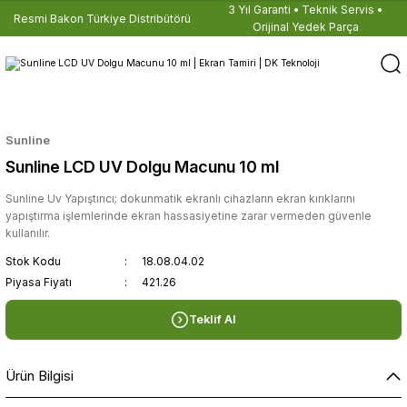
3 Yıl Garanti • Teknik Servis •
Resmi Bakon Türkiye Distribütörü
Orijinal Yedek Parça
Sunline
Sunline LCD UV Dolgu Macunu 10 ml
Sunline Uv Yapıştırıcı; dokunmatik ekranlı cihazların ekran kırıklarını
yapıştırma işlemlerinde ekran hassasiyetine zarar vermeden güvenle
kullanılır.
Stok Kodu
18.08.04.02
Piyasa Fiyatı
421.26
Teklif Al
Ürün Bilgisi