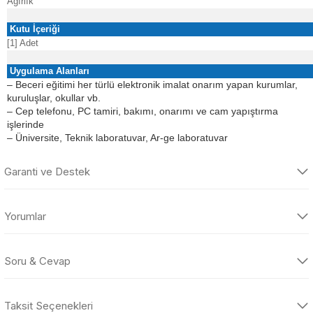
Ağırlık
Kutu İçeriği
[1] Adet
Uygulama Alanları
–
Beceri eğitimi her türlü elektronik imalat onarım yapan kurumlar,
kuruluşlar, okullar vb.
–
Cep telefonu, PC tamiri, bakımı, onarımı ve cam yapıştırma
işlerinde
–
Üniversite, Teknik laboratuvar, Ar-ge laboratuvar
Garanti ve Destek
Yorumlar
Soru & Cevap
İdeal
Taksit Seçenekleri
Ürün hakkında henüz soru sorulmamış.