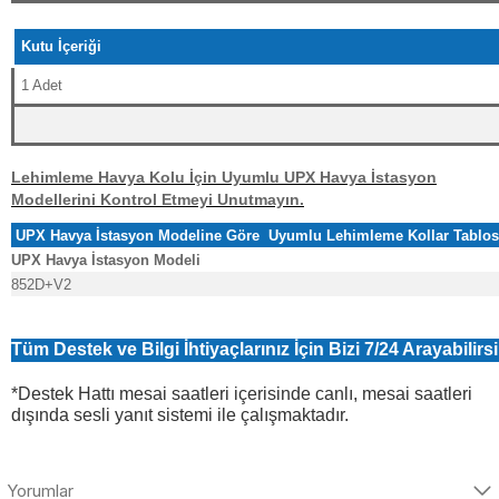
Kutu İçeriği
1 Adet
Lehimleme Havya Kolu İçin Uyumlu UPX Havya İstasyon
Modellerini Kontrol Etmeyi Unutmayın.
UPX Havya İstasyon Modeline Göre Uyumlu Lehimleme Kollar Tabl
UPX Havya İstasyon Modeli
852D+V2
Tüm Destek ve Bilgi İhtiyaçlarınız İçin Bizi 7/24 Arayabilirsi
*Destek Hattı mesai saatleri içerisinde canlı, mesai saatleri
dışında sesli yanıt sistemi ile çalışmaktadır.
Yorumlar