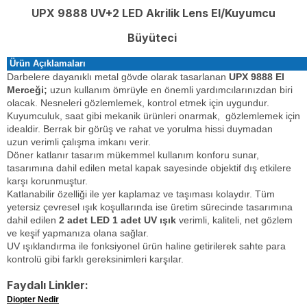
UPX 9888 UV+2 LED Akrilik Lens
El/Kuyumcu
Büyüteci
Ürün Açıklamaları
Darbelere dayanıklı metal gövde olarak tasarlanan
UPX 9888 E
l
Merceği;
uzun kullanım ömrüyle en önemli yardımcılarınızdan biri
olacak. Nesneleri gözlemlemek, kontrol etmek için uygundur.
Kuyumculuk, saat gibi mekanik ürünleri onarmak, gözlemlemek için
idealdir.
Berrak bir görüş ve
rahat ve yorulma hissi duymadan
uzun
verimli çalışma imkanı verir.
Döner katlanır tasarım mükemmel kullanım konforu sunar,
tasarımına dahil edilen metal kapak sayesinde
objektif dış etkilere
karşı korunmuştur.
Katlanabilir özelliği ile yer kaplamaz ve taşıması kolaydır. Tüm
yetersiz çevresel ışık koşullarında ise üretim sürecinde tasarımına
dahil edilen
2 adet LED 1 adet UV ışık
verimli, kaliteli, net gözlem
ve keşif yapmanıza olana sağlar.
UV ışıklandırma ile fonksiyonel ürün haline getirilerek sahte para
kontrolü gibi farklı gereksinimleri karşılar.
Faydalı Linkler:
Diopter Nedir