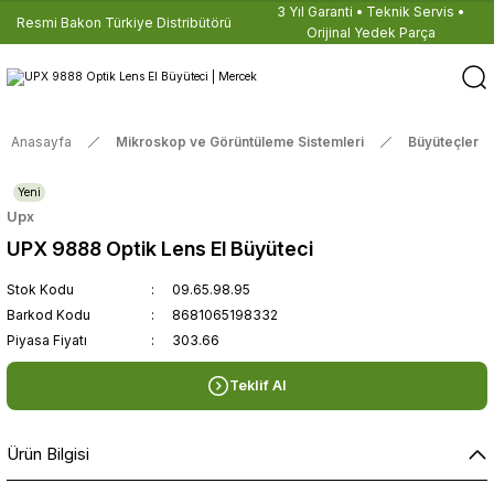
3 Yıl Garanti • Teknik Servis •
Resmi Bakon Türkiye Distribütörü
Orijinal Yedek Parça
Anasayfa
Mikroskop ve Görüntüleme Sistemleri
Büyüteçler
Yeni
Upx
UPX 9888 Optik Lens El Büyüteci
Stok Kodu
09.65.98.95
Barkod Kodu
8681065198332
Piyasa Fiyatı
303.66
Teklif Al
Ürün Bilgisi