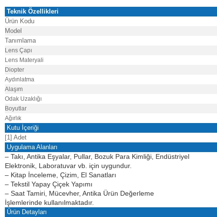
Teknik Özellikleri
Ürün Kodu
Model
Tanımlama
Lens Çapı
Lens Materyali
Diopter
Aydınlatma
Alaşım
Odak Uzaklığı
Boyutlar
Ağırlık
Kutu İçeriği
[1] Adet
Uygulama Alanları
– T
akı, Antika Eşyalar, Pullar, Bozuk Para Kimliği, Endüstriyel
Elektronik, Laboratuvar vb. için uygundur.
– Kitap İnceleme, Çizim, El Sanatları
– Tekstil Yapay Çiçek Yapımı
–
Saat Tamiri, Mücevher, Antika Ürün Değerleme
İşlemlerinde
kullanılmaktadır.
Ürün
Detayları