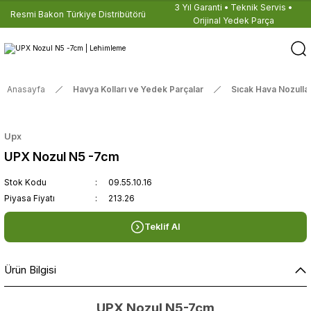
3 Yıl Garanti • Teknik Servis •
Resmi Bakon Türkiye Distribütörü
Orijinal Yedek Parça
Anasayfa
Havya Kolları ve Yedek Parçalar
Sıcak Hava Nozullar
Upx
UPX Nozul N5 -7cm
Stok Kodu
09.55.10.16
Piyasa Fiyatı
213.26
Teklif Al
Ürün Bilgisi
UPX Nozul N5-7cm