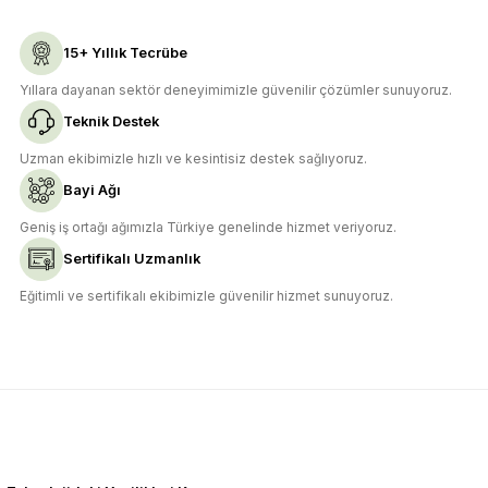
Ürün fiyatı diğer sitelerden daha pahalı.
15+ Yıllık Tecrübe
Bu ürüne benzer farklı alternatifler olmalı.
Yıllara dayanan sektör deneyimimizle güvenilir çözümler sunuyoruz.
Teknik Destek
Uzman ekibimizle hızlı ve kesintisiz destek sağlıyoruz.
Bayi Ağı
Gönder
Geniş iş ortağı ağımızla Türkiye genelinde hizmet veriyoruz.
Sertifikalı Uzmanlık
Eğitimli ve sertifikalı ekibimizle güvenilir hizmet sunuyoruz.