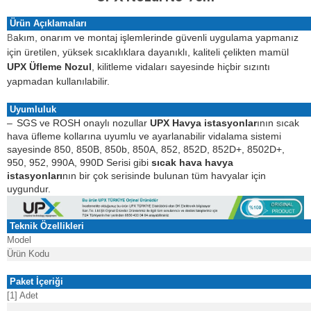
Ürün Açıklamaları
akım, onarım ve montaj işlemlerinde güvenli uygulama yapmanız
B
için üretilen, yüksek sıcaklıklara dayanıklı, kaliteli çelikten mamül
UPX Üfleme Nozul
, kilitleme vidaları sayesinde hiçbir sızıntı
yapmadan kullanılabilir.
Uyumluluk
–
SGS ve ROSH onaylı nozullar
UPX Havya istasyonlar
ının sıcak
hava üfleme kollarına uyumlu ve ayarlanabilir vidalama sistemi
sayesinde 850, 850B, 850b, 850A, 852, 852D, 852D+, 8502D+,
950, 952, 990A, 990D Serisi gibi
sıcak hava havya
istasyonları
nın bir çok serisinde bulunan tüm havyalar için
uygundur.
Teknik Özellikleri
Model
Ürün Kodu
Paket İçeriği
[1] Adet