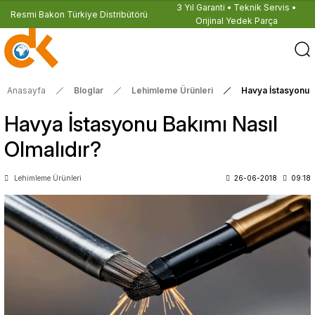
3 Yıl Garanti • Teknik Servis •
Resmi Bakon Türkiye Distribütörü
Orijinal Yedek Parça
Anasayfa
Bloglar
Lehimleme Ürünleri
Havya İstasyonu B
Havya İstasyonu Bakımı Nasıl
Olmalıdır?
Lehimleme Ürünleri
26-06-2018
09:18