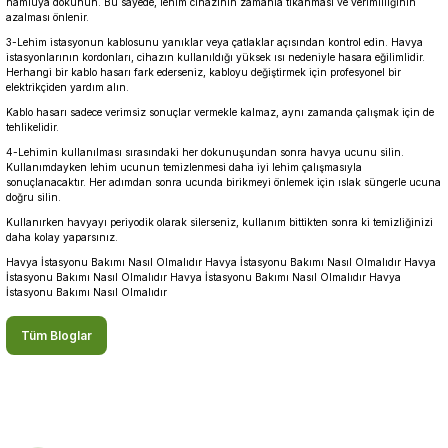
namluya dokunun. Bu sayede, lehim cihazının zamanla tıkanması ve verimliliğinin
azalması önlenir.
3-Lehim istasyonun kablosunu yanıklar veya çatlaklar açısından kontrol edin. Havya
istasyonlarının kordonları, cihazın kullanıldığı yüksek ısı nedeniyle hasara eğilimlidir.
Herhangi bir kablo hasarı fark ederseniz, kabloyu değiştirmek için profesyonel bir
elektrikçiden yardım alın.
Kablo hasarı sadece verimsiz sonuçlar vermekle kalmaz, aynı zamanda çalışmak için de
tehlikelidir.
4-Lehimin kullanılması sırasındaki her dokunuşundan sonra havya ucunu silin.
Kullanımdayken lehim ucunun temizlenmesi daha iyi lehim çalışmasıyla
sonuçlanacaktır. Her adımdan sonra ucunda birikmeyi önlemek için ıslak süngerle ucuna
doğru silin.
Kullanırken havyayı periyodik olarak silerseniz, kullanım bittikten sonra ki temizliğinizi
daha kolay yaparsınız.
Havya İstasyonu Bakımı Nasıl Olmalıdır Havya İstasyonu Bakımı Nasıl Olmalıdır Havya
İstasyonu Bakımı Nasıl Olmalıdır Havya İstasyonu Bakımı Nasıl Olmalıdır Havya
İstasyonu Bakımı Nasıl Olmalıdır
Tüm Bloglar