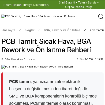
3 Yıl Garanti • Teknik Servis •
Resmi Bakon Türkiye Distribütörü
Orijinal Yedek Parça
Anasayfa
Bloglar
BGA, Rework ve Ön Isıtma
PCB Tamiri
PCB Tamiri: Sıcak Hava, BGA
Rework ve Ön Isıtma Rehberi
BGA, Rework ve Ön Isıtma
24-12-2018
13:56
PCB tamiri
; yalnızca arızalı elektronik
bileşenin değiştirilmesinden ibaret değildir.
SMD ve BGA komponentlerin kontrollü biçimde
sökülmesi, PCB'nin termal olarak korunması,