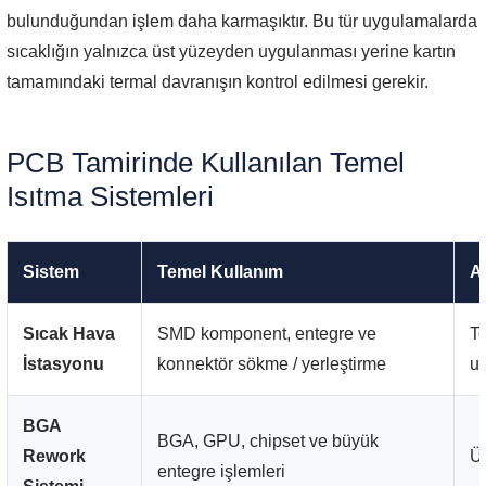
bulunduğundan işlem daha karmaşıktır. Bu tür uygulamalarda
sıcaklığın yalnızca üst yüzeyden uygulanması yerine kartın
tamamındaki termal davranışın kontrol edilmesi gerekir.
PCB Tamirinde Kullanılan Temel
Isıtma Sistemleri
Sistem
Temel Kullanım
A
Sıcak Hava
SMD komponent, entegre ve
Te
İstasyonu
konnektör sökme / yerleştirme
u
BGA
BGA, GPU, chipset ve büyük
Rework
Üs
entegre işlemleri