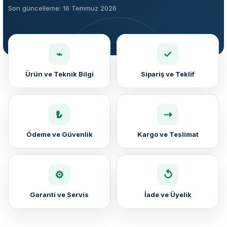
Son güncelleme: 16 Temmuz 2026
⌁
✓
Ürün ve Teknik Bilgi
Sipariş ve Teklif
₺
⇢
Ödeme ve Güvenlik
Kargo ve Teslimat
⚙
↺
Garanti ve Servis
İade ve Üyelik