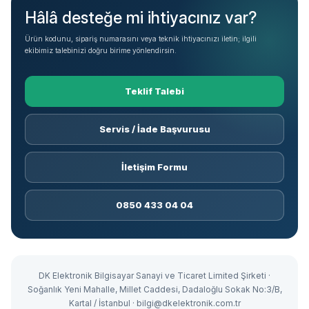
Hâlâ desteğe mi ihtiyacınız var?
Ürün kodunu, sipariş numarasını veya teknik ihtiyacınızı iletin; ilgili
ekibimiz talebinizi doğru birime yönlendirsin.
Teklif Talebi
Servis / İade Başvurusu
İletişim Formu
0850 433 04 04
DK Elektronik Bilgisayar Sanayi ve Ticaret Limited Şirketi ·
Soğanlık Yeni Mahalle, Millet Caddesi, Dadaloğlu Sokak No:3/B,
Kartal / İstanbul · bilgi@dkelektronik.com.tr