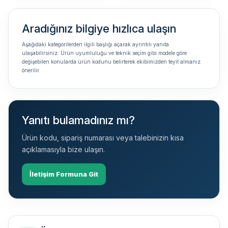
Aradığınız bilgiye hızlıca ulaşın
Aşağıdaki kategorilerden ilgili başlığı açarak ayrıntılı yanıta
ulaşabilirsiniz. Ürün uyumluluğu ve teknik seçim gibi modele göre
değişebilen konularda ürün kodunu belirterek ekibimizden teyit almanız
önerilir.
Yanıtı bulamadınız mı?
Ürün kodu, sipariş numarası veya talebinizin kısa
açıklamasıyla bize ulaşın.
İletişim Formuna Git