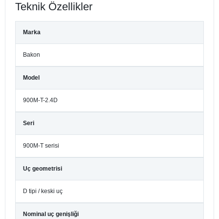
Teknik Özellikler
Marka
Bakon
Model
900M-T-2.4D
Seri
900M-T serisi
Uç geometrisi
D tipi / keski uç
Nominal uç genişliği