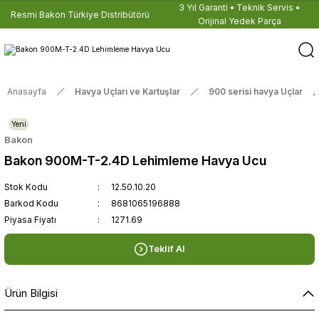
3 Yıl Garanti • Teknik Servis •
Resmi Bakon Türkiye Distribütörü
Orijinal Yedek Parça
Anasayfa
Havya Uçları ve Kartuşlar
900 serisi havya Uçlar
Yeni
Bakon
Bakon 900M-T-2.4D Lehimleme Havya Ucu
Stok Kodu
12.50.10.20
Barkod Kodu
8681065196888
Piyasa Fiyatı
1271.69
Teklif Al
Ürün Bilgisi