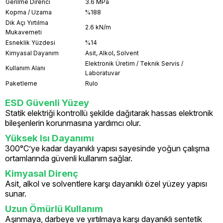
Gerilme Direnci
3.6 MPa
Kopma / Uzama
%188
Dik Açı Yırtılma
2.6 kN/m
Mukavemeti
Esneklik Yüzdesi
%14
Kimyasal Dayanım
Asit, Alkol, Solvent
Elektronik Üretim / Teknik Servis /
Kullanım Alanı
Laboratuvar
Paketleme
Rulo
ESD Güvenli Yüzey
Statik elektriği kontrollü şekilde dağıtarak hassas elektronik
bileşenlerin korunmasına yardımcı olur.
Yüksek Isı Dayanımı
300°C’ye kadar dayanıklı yapısı sayesinde yoğun çalışma
ortamlarında güvenli kullanım sağlar.
Kimyasal Direnç
Asit, alkol ve solventlere karşı dayanıklı özel yüzey yapısı
sunar.
Uzun Ömürlü Kullanım
Aşınmaya, darbeye ve yırtılmaya karşı dayanıklı sentetik