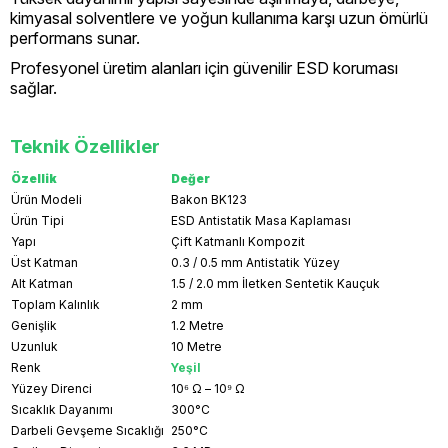
kimyasal solventlere ve yoğun kullanıma karşı uzun ömürlü
performans sunar.
Profesyonel üretim alanları için güvenilir ESD koruması
sağlar.
Teknik Özellikler
Özellik
Değer
Ürün Modeli
Bakon BK123
Ürün Tipi
ESD Antistatik Masa Kaplaması
Yapı
Çift Katmanlı Kompozit
Üst Katman
0.3 / 0.5 mm Antistatik Yüzey
Alt Katman
1.5 / 2.0 mm İletken Sentetik Kauçuk
Toplam Kalınlık
2 mm
Genişlik
1.2 Metre
Uzunluk
10 Metre
Renk
Yeşil
Yüzey Direnci
10⁶ Ω – 10⁹ Ω
Sıcaklık Dayanımı
300°C
Darbeli Gevşeme Sıcaklığı
250°C