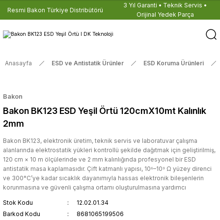
3 Yıl Garanti • Teknik Servis •
Resmi Bakon Türkiye Distribütörü
Orijinal Yedek Parça
Anasayfa
ESD ve Antistatik Ürünler
ESD Koruma Ürünleri
Bakon
Bakon BK123 ESD Yeşil Örtü 120cmX10mt Kalınlık
2mm
Bakon BK123, elektronik üretim, teknik servis ve laboratuvar çalışma
alanlarında elektrostatik yükleri kontrollü şekilde dağıtmak için geliştirilmiş,
120 cm × 10 m ölçülerinde ve 2 mm kalınlığında profesyonel bir ESD
antistatik masa kaplamasıdır. Çift katmanlı yapısı, 10⁶–10⁹ Ω yüzey direnci
ve 300°C’ye kadar sıcaklık dayanımıyla hassas elektronik bileşenlerin
korunmasına ve güvenli çalışma ortamı oluşturulmasına yardımcı
Stok Kodu
12.02.01.34
Barkod Kodu
8681065199506