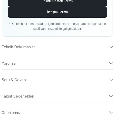
Teknik Destek Formu
İletişim Formu
*Destek hattı mesai saatleri içerisinde canlı, mesai saatleri dışında ise
sesli yanıt sistemi ile çalışmaktadır.
Teknik Dokümanlar
Yorumlar
Teknik Dokümanlar
Soru & Cevap
Dokümanlar Çok Yakında Yayında
Bu ürüne ilk yorumu siz yapın!
Bu ürüne ait teknik dokümanlar, sertifikalar ve ilgili dosyalar
Taksit Seçenekleri
hazırlanmaktadır. Tüm dokümanlar tamamlandıktan sonra
Yorum Yaz
Ürün hakkında henüz soru sorulmamış.
bu bölüm üzerinden erişime açılacaktır.
Önerileriniz
Soru Sor