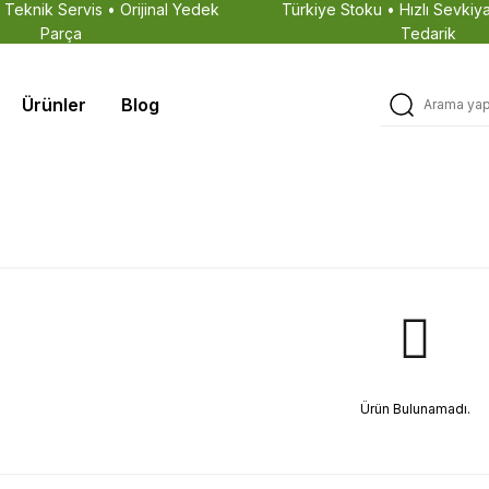
• Teknik Servis • Orijinal Yedek
Türkiye Stoku • Hızlı Sevkiya
Parça
Tedarik
Ürünler
Blog
Ürün Bulunamadı.