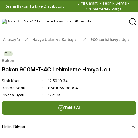
3 Yıl Garanti • Teknik Servis •
Resmi Bakon Türkiye Distribütörü
Orijinal Yedek Parça
Anasayfa
Havya Uçları ve Kartuşlar
900 serisi havya Uçlar
Yeni
Bakon
Bakon 900M-T-4C Lehimleme Havya Ucu
Stok Kodu
12.50.10.34
Barkod Kodu
8681065198394
Piyasa Fiyatı
1271.69
Teklif Al
Ürün Bilgisi