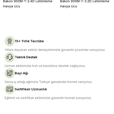
Bakon 900M-T-2.4D Lehimleme
Bakon 900M-T-3.2D Lehimleme
Havya Ucu
Havya Ucu
Bu ürüne benzer farklı alternatifler olmalı.
Gönder
15+ Yıllık Tecrübe
Yıllara dayanan sektör deneyimimizle güvenilir çözümler sunuyoruz.
Teknik Destek
Uzman ekibimizle hızlı ve kesintisiz destek sağlıyoruz.
Bayi Ağı
Geniş iş ortağı ağımızla Türkiye genelinde hizmet veriyoruz.
Sertifikalı Uzmanlık
Eğitimli ve sertifikalı ekibimizle güvenilir hizmet sunuyoruz.