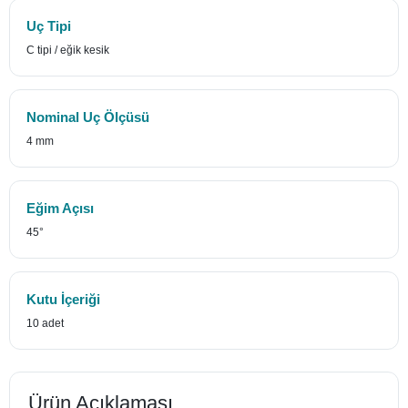
Uç Tipi
C tipi / eğik kesik
Nominal Uç Ölçüsü
4 mm
Eğim Açısı
45°
Kutu İçeriği
10 adet
Ürün Açıklaması