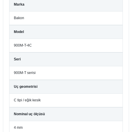
Marka
Bakon
Model
900M-T-4C
Seri
900M-T serisi
Uç geometrisi
C tipi / eğik kesik
Nominal uç ölçüsü
4 mm