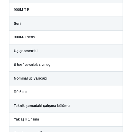
900M-T-B
Seri
900M-T serisi
Uç geometrisi
B tipi / yuvarlak sivri uç
Nominal uç yarıçapı
R0,5 mm
Teknik şemadaki çalışma bölümü
Yaklaşık 17 mm