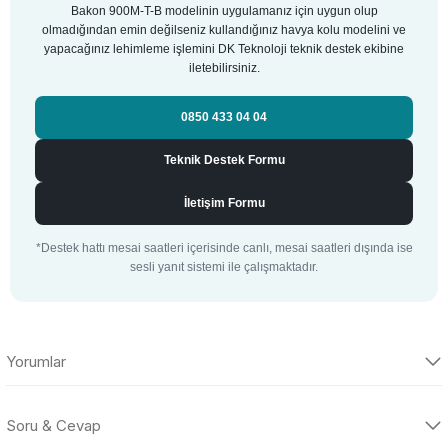
Bakon 900M-T-B modelinin uygulamanız için uygun olup
olmadığından emin değilseniz kullandığınız havya kolu modelini ve
yapacağınız lehimleme işlemini DK Teknoloji teknik destek ekibine
iletebilirsiniz.
0850 433 04 04
Teknik Destek Formu
İletişim Formu
*Destek hattı mesai saatleri içerisinde canlı, mesai saatleri dışında ise
sesli yanıt sistemi ile çalışmaktadır.
Yorumlar
Soru & Cevap
Bu ürüne ilk yorumu siz yapın!