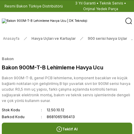
3 Yıl Garanti • Teknik Servis •
Resmi Bakon Türkiye Distribütörü
Orijinal Yedek Parça
Anasayfa
Havya Uçları ve Kartuşlar
900 serisi havya Uçlar
Bakon
Bakon 900M-T-B Lehimleme Havya Ucu
Bakon 900M-T-B, genel PCB lehimleme, komponent bacakları ve küçük
bağlantı noktaları için geliştirilmiş B tipi yuvarlak sivri bir 900M serisi havya
ucudur. R0,5 mm uç yapısı, farklı çalışma açılarında kontrollü temas
sağlayarak elektronik montaj, bakım ve teknik servis işlemlerinde dengeli
ve çok yönlü kullanım sunar.
Stok Kodu
12.50.10.12
Barkod Kodu
8681065196413
Teklif Al