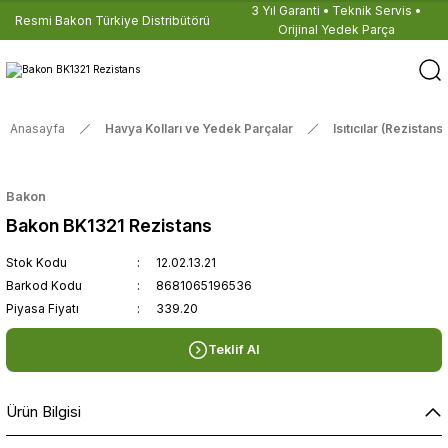
3 Yıl Garanti • Teknik Servis •
Resmi Bakon Türkiye Distribütörü
Orijinal Yedek Parça
Anasayfa
Havya Kolları ve Yedek Parçalar
Isıtıcılar (Rezistansl
Bakon
Bakon BK1321 Rezistans
Stok Kodu
12.02.13.21
Barkod Kodu
8681065196536
Piyasa Fiyatı
339.20
Teklif Al
Ürün Bilgisi