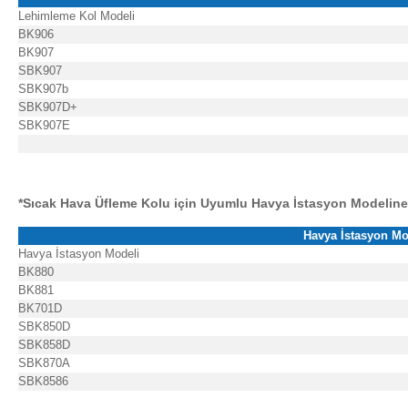
Lehimleme Kol Modeli
BK906
BK907
SBK907
SBK907b
SBK907D+
SBK907E
*Sıcak Hava Üfleme Kolu için Uyumlu Havya İstasyon Modeline
Havya İstasyon Mo
Havya İstasyon Modeli
BK880
BK881
BK701D
SBK850D
SBK858D
SBK870A
SBK8586