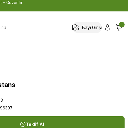
t • Güvenilir
Bayi Girişi
stans
53
196307
Teklif Al