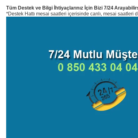
Tüm Destek ve Bilgi İhtiyaçlarınız İçin Bizi 7/24 Arayabilir
*Destek Hattı mesai saatleri içerisinde canlı, mesai saatleri dı