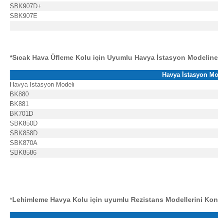
SBK907D+
SBK907E
*Sıcak Hava Üfleme Kolu için Uyumlu Havya İstasyon Modeline
Havya İstasyon Mo
Havya İstasyon Modeli
BK880
BK881
BK701D
SBK850D
SBK858D
SBK870A
SBK8586
Lehimleme Havya Kolu için uyumlu Rezistans Modellerini Ko
*