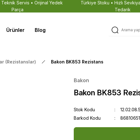
• Teknik Servis • Orijinal Yedek
Türkiye Stoku • Hızlı Sevkiya
Parça
Tedarik
Ürünler
Blog
ılar (Rezistanslar)
Bakon BK853 Rezistans
Bakon
Bakon BK853 Rezi
Stok Kodu
12.02.08.
Barkod Kodu
8681065