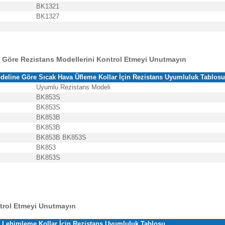
BK1321
BK1327
 Göre Rezistans Modellerini Kontrol Etmeyi Unutmayın
deline Göre Sıcak Hava Üfleme Kollar İçin
Rezistans Uyumluluk Tablo
Uyumlu Rezistans Modeli
BK853S
BK853S
BK853B
BK853B
BK853B
BK853S
BK853
BK853S
ntrol Etmeyi Unutmayın
Lehimleme Kollar İçin
Rezistans Uyumluluk Tablosu