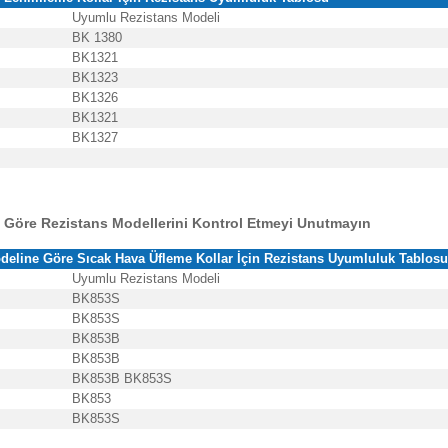
Uyumlu Rezistans Modeli
BK 1380
BK1321
BK1323
BK1326
BK1321
BK1327
 Göre Rezistans Modellerini Kontrol Etmeyi Unutmayın
deline Göre Sıcak Hava Üfleme Kollar İçin
Rezistans Uyumluluk Tablo
Uyumlu Rezistans Modeli
BK853S
BK853S
BK853B
BK853B
BK853B
BK853S
BK853
BK853S