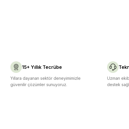
15+ Yıllık Tecrübe
Tekn
Yıllara dayanan sektör deneyimimizle
Uzman ekibi
güvenilir çözümler sunuyoruz.
destek sağl