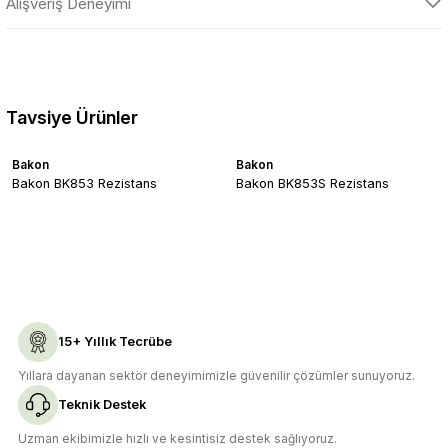
konularda yetersiz gördüğünüz noktaları öneri formunu kullanarak
Alışveriş Deneyimi
tarafımıza iletebilirsiniz.
Görüş ve önerileriniz için teşekkür ederiz.
Sitemize ilk yorumu siz yapın!
Ürün resmi kalitesiz, bozuk veya görüntülenemiyor.
Tavsiye Ürünler
Ürün açıklamasında eksik bilgiler bulunuyor.
Deneyimini Paylaş
Ürün bilgilerinde hatalar bulunuyor.
Bakon
Bakon
Ürün fiyatı diğer sitelerden daha pahalı.
Bakon BK853 Rezistans
Bakon BK853S Rezistans
Bu ürüne benzer farklı alternatifler olmalı.
Gönder
15+ Yıllık Tecrübe
Yıllara dayanan sektör deneyimimizle güvenilir çözümler sunuyoruz.
Teknik Destek
Uzman ekibimizle hızlı ve kesintisiz destek sağlıyoruz.