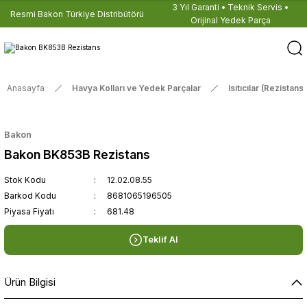
3 Yıl Garanti • Teknik Servis •
Resmi Bakon Türkiye Distribütörü
Orijinal Yedek Parça
Anasayfa
Havya Kolları ve Yedek Parçalar
Isıtıcılar (Rezistansl
Bakon
Bakon BK853B Rezistans
Stok Kodu
12.02.08.55
Barkod Kodu
8681065196505
Piyasa Fiyatı
681.48
Teklif Al
Ürün Bilgisi