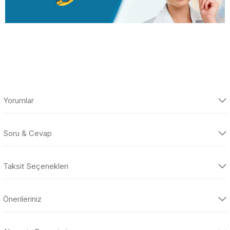
Yorumlar
Soru & Cevap
Bakon BK853B Rezistans
Taksit Seçenekleri
Ürün hakkında henüz soru sorulmamış.
Teknik servise teşekkürler
Ç... G... | 28/02/2022
Önerileriniz
Soru Sor
Bu ürünün fiyat bilgisi, resim, ürün açıklamalarında ve diğer
Yorum Yaz