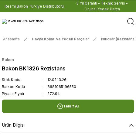
3 Yıl Garanti • Teknik Servis •
Resmi Bakon Türkiye Distribütörü
Orijinal Yedek Parça
Anasayfa
Havya Kolları ve Yedek Parçalar
Isıtıcılar (Rezistansl
Bakon
Bakon BK1326 Rezistans
Stok Kodu
12.02.13.26
Barkod Kodu
8681065196550
Piyasa Fiyatı
272.94
Teklif Al
Ürün Bilgisi