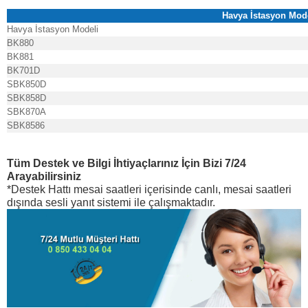
Havya İstasyon Mode
Havya İstasyon Modeli
BK880
BK881
BK701D
SBK850D
SBK858D
SBK870A
SBK8586
Tüm Destek ve Bilgi İhtiyaçlarınız İçin Bizi 7/24
Arayabilirsiniz
*Destek Hattı mesai saatleri içerisinde canlı, mesai saatleri
dışında sesli yanıt sistemi ile çalışmaktadır.