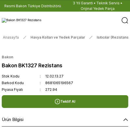
3 Yıl Garanti • Teknik Servis •
Resmi Bakon Türkiye Distribütörü
Orijinal Yedek Parça
Anasayfa
Havya Kolları ve Yedek Parçalar
Isıtıcılar (Rezistansl
Bakon
Bakon BK1327 Rezistans
Stok Kodu
12.02.13.27
Barkod Kodu
8681065196567
Piyasa Fiyatı
272.94
Teklif Al
Ürün Bilgisi