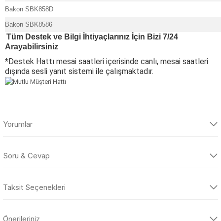
Bakon SBK858D
Bakon SBK8586
Tüm Destek ve Bilgi İhtiyaçlarınız İçin Bizi 7/24
Arayabilirsiniz
*Destek Hattı mesai saatleri içerisinde canlı, mesai saatleri
dışında sesli yanıt sistemi ile çalışmaktadır.
Yorumlar
Soru & Cevap
Bu ürüne ilk yorumu siz yapın!
Taksit Seçenekleri
Yorum Yaz
Ürün hakkında henüz soru sorulmamış.
Önerileriniz