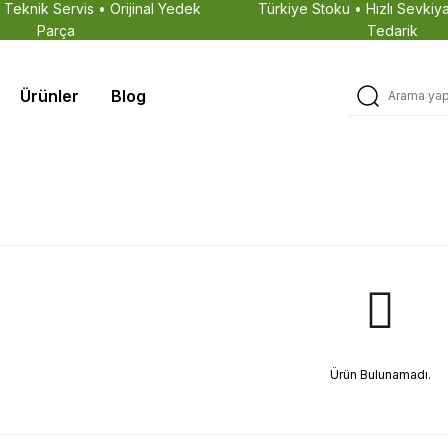
• Teknik Servis • Orijinal Yedek
Türkiye Stoku • Hızlı Sevkiya
Parça
Tedarik
Ürünler
Blog
Ürün Bulunamadı.