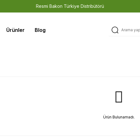
Resmi Bakon Türkiye Distribütörü
3 Yıl Garanti • Teknik Servis • Orijinal Yedek Parça
Ürünler
Blog
Türkiye Stoku • Hızlı Sevkiyat • Güvenilir Tedarik
Ürün Bulunamadı.