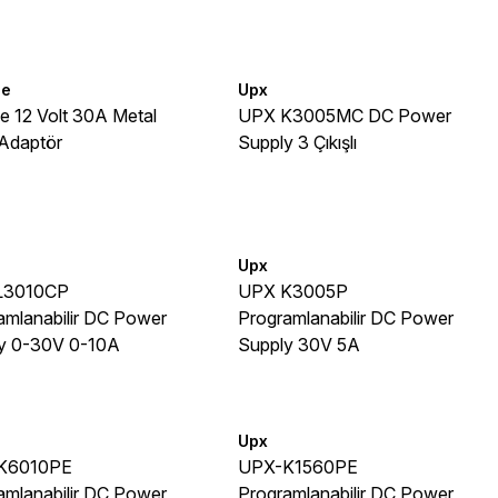
ne
Upx
ne 12 Volt 30A Metal
UPX K3005MC DC Power
Adaptör
Supply 3 Çıkışlı
Upx
L3010CP
UPX K3005P
amlanabilir DC Power
Programlanabilir DC Power
y 0-30V 0-10A
Supply 30V 5A
Upx
K6010PE
UPX-K1560PE
amlanabilir DC Power
Programlanabilir DC Power