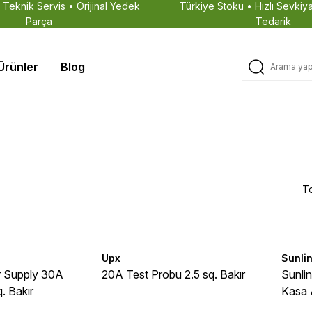
• Teknik Servis • Orijinal Yedek
Türkiye Stoku • Hızlı Sevkiya
Parça
Tedarik
Ürünler
Blog
T
Upx
Sunli
 Supply 30A
20A Test Probu 2.5 sq. Bakır
Sunlin
. Bakır
Kasa 