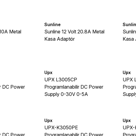
Sunline
Sunli
 10A Metal
Sunline 12 Volt 20.8A Metal
Sunli
Kasa Adaptör
Kasa 
Upx
Upx
UPX L3005CP
UPX 
ir DC Power
Programlanabilir DC Power
Progr
Supply 0-30V 0-5A
Suppl
Upx
Upx
UPX-K3050PE
UPX-
ir DC Power
Programlanabilir DC Power
Progr