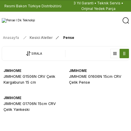
3 Yıl Garanti • Teknik Servis •
Resmi Bakon Türkiye Distribütörü
Orijinal Yedek Parça
Anasayfa
Kesici Aletler
Pense
SIRALA
JIMIHOME
JIMIHOME
JIMIHOME G1506N CRV Çelik
JIMIHOME G1606N 15cm CRV
Kargaburun 15 cm
Çelik Pense
JIMIHOME
JIMIHOME G1706N 15cm CRV
Çelik Yankeski