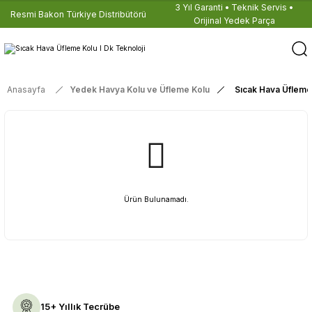
3 Yıl Garanti • Teknik Servis •
Resmi Bakon Türkiye Distribütörü
Orijinal Yedek Parça
Anasayfa
Yedek Havya Kolu ve Üfleme Kolu
Sıcak Hava Üfleme
Ürün Bulunamadı.
15+ Yıllık Tecrübe