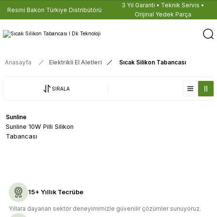
3 Yıl Garanti • Teknik Servis •
Resmi Bakon Türkiye Distribütörü
Orijinal Yedek Parça
Anasayfa
Elektrikli El Aletleri
Sıcak Silikon Tabancası
SIRALA
Sunline
Sunline 10W Pilli Silikon
Tabancası
15+ Yıllık Tecrübe
Yıllara dayanan sektör deneyimimizle güvenilir çözümler sunuyoruz.