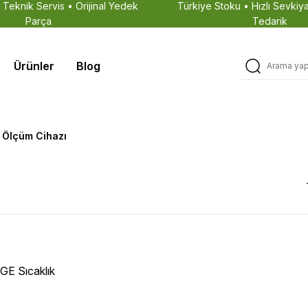
• Teknik Servis • Orijinal Yedek
Türkiye Stoku • Hızlı Sevkiya
Parça
Tedarik
Ürünler
Blog
k Ölçüm Cihazı
E Sıcaklık