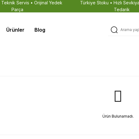
• Teknik Servis • Orijinal Yedek
Türkiye Stoku • Hızlı Sevkiya
Parça
Tedarik
Ürünler
Blog
Ürün Bulunamadı.