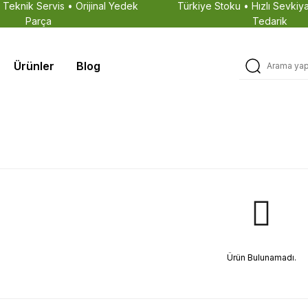
• Teknik Servis • Orijinal Yedek
Türkiye Stoku • Hızlı Sevkiya
Parça
Tedarik
Ürünler
Blog
Ürün Bulunamadı.