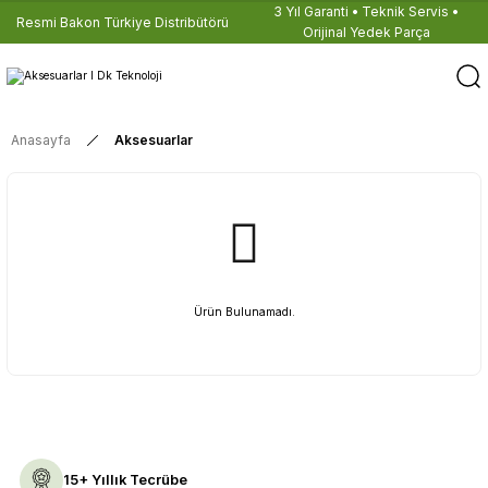
3 Yıl Garanti • Teknik Servis •
Resmi Bakon Türkiye Distribütörü
Orijinal Yedek Parça
Anasayfa
Aksesuarlar
Ürün Bulunamadı.
15+ Yıllık Tecrübe