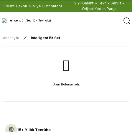
3 Yıl Garanti • Teknik Servis •
Resmi Bakon Türkiye Distribütörü
Orijinal Yedek Parça
Anasayfa
İntelligent Bit Set
Ürün Bulunamadı.
15+ Yıllık Tecrübe