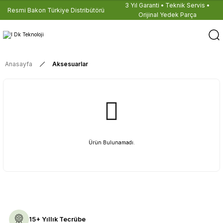
3 Yıl Garanti • Teknik Servis •
Resmi Bakon Türkiye Distribütörü
Orijinal Yedek Parça
Anasayfa
Aksesuarlar
Ürün Bulunamadı.
15+ Yıllık Tecrübe