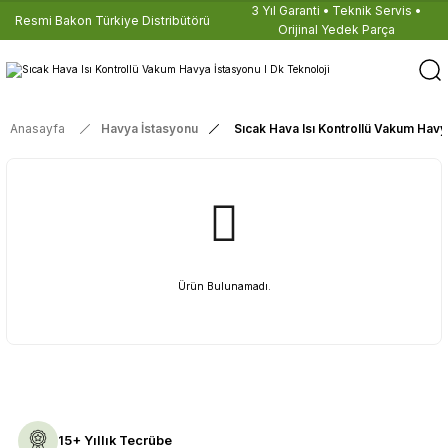
3 Yıl Garanti • Teknik Servis •
Resmi Bakon Türkiye Distribütörü
Orijinal Yedek Parça
Anasayfa
Havya İstasyonu
Sıcak Hava Isı Kontrollü Vakum Havy
Ürün Bulunamadı.
15+ Yıllık Tecrübe