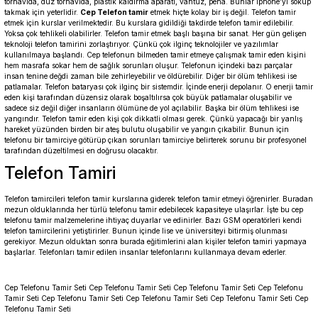
tornavida, düz tornavida, plastik kaldırma aparatı, vantuz, pena. Bunlar iphone’yi söküp
takmak için yeterlidir.
Cep Telefon tamir
etmek hiçte kolay bir iş değil. Telefon tamir
etmek için kurslar verilmektedir. Bu kurslara gidildiği takdirde telefon tamir edilebilir.
Yoksa çok tehlikeli olabilirler. Telefon tamir etmek başlı başına bir sanat. Her gün gelişen
teknoloji telefon tamirini zorlaştırıyor. Çünkü çok ilginç teknolojiler ve yazılımlar
kullanılmaya başlandı. Cep telefonun bilmeden tamir etmeye çalışmak tamir eden kişini
hem masrafa sokar hem de sağlık sorunları oluşur. Telefonun içindeki bazı parçalar
insan tenine değdi zaman bile zehirleyebilir ve öldürebilir. Diğer bir ölüm tehlikesi ise
patlamalar. Telefon bataryası çok ilginç bir sistemdir. İçinde enerji depolanır. O enerji tamir
eden kişi tarafından düzensiz olarak boşaltılırsa çok büyük patlamalar oluşabilir ve
sadece siz değil diğer insanların ölümüne de yol açılabilir. Başka bir ölüm tehlikesi ise
yangındır. Telefon tamir eden kişi çok dikkatli olması gerek. Çünkü yapacağı bir yanlış
hareket yüzünden birden bir ateş bulutu oluşabilir ve yangın çıkabilir. Bunun için
telefonu bir tamirciye götürüp çıkan sorunları tamirciye belirterek sorunu bir profesyonel
tarafından düzeltilmesi en doğrusu olacaktır.
Telefon Tamiri
Telefon tamircileri telefon tamir kurslarına giderek telefon tamir etmeyi öğrenirler. Buradan
mezun olduklarında her türlü telefonu tamir edebilecek kapasiteye ulaşırlar. İşte bu cep
telefonu tamir malzemelerine ihtiyaç duyarlar ve edinirler. Bazı GSM operatörleri kendi
telefon tamircilerini yetiştirirler. Bunun içinde lise ve üniversiteyi bitirmiş olunması
gerekiyor. Mezun olduktan sonra burada eğitimlerini alan kişiler telefon tamiri yapmaya
başlarlar. Telefonları tamir edilen insanlar telefonlarını kullanmaya devam ederler.
Cep Telefonu Tamir Seti Cep Telefonu Tamir Seti Cep Telefonu Tamir Seti Cep Telefonu
Tamir Seti Cep Telefonu Tamir Seti Cep Telefonu Tamir Seti Cep Telefonu Tamir Seti Cep
Telefonu Tamir Seti