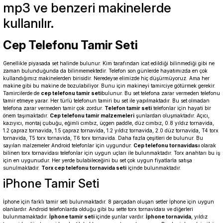
mp3 ve benzeri makinelerde
kullanılır.
Cep Telefonu Tamir Seti
Genellikle piyasada set halinde bulunur. Kim tarafından icat edildiği bilinmediği gibi ne
zaman bulunduğunda da bilinmemektedir. Telefon son günlerde hayatımızda en çok
kullandığımız makinelerden birisidir. Neredeyse elimizde hiç düşürmüyoruz. Ama her
makine gibi bu makine de bozulabiliyor. Bunu için makineyi tamirciye götürmek gerekir.
Tamircilerde de
cep telefonu tamir seti
bulunur. Bu set telefona zarar vermeden telefonu
tamir etmeye yarar. Her türlü telefonun tamiri bu set ile yapılmaktadır. Bu set olmadan
telefona zarar vermeden tamir çok zordur.
Telefon tamir seti
telefonlar için hayati bir
önem taşımaktadır.
Cep telefonu tamir malzemeleri
şunlardan oluşmaktadır. Açıcı,
kazıyıcı, montaj çubuğu, eğimli cımbız, üçgen paddle, düz cımbız, 0.8 yıldız tornavida,
1.2 çapraz tornavida, 1.5 çapraz tornavida, 1.2 yıldız tornavida, 2.0 düz tornavida, T4 torx
tornavida, T5 torx tornavida, T6 torx tornavida. Daha fazla çeşitleri de bulunur. Bu
sayılan malzemeler Android telefonlar için uygundur.
Cep telefonu tornavidası
olarak
bilinen torx tornavidası telefonlar için uygun uçları ile bulunmaktadır. Torx anahtarı bu iş
için en uygunudur. Her yerde bulabileceğini bu set çok uygun fiyatlarla satışa
sunulmaktadır.
Torx cep telefonu tornavida seti
içinde bulunmaktadır.
iPhone Tamir Seti
İphone için farklı tamir seti bulunmaktadır. 8 parçadan oluşan setler İphone için uygun
olanlardır. Android telefonlarda olduğu gibi bu sette torx tornavidası ve diğerleri
bulunmamaktadır.
İphone tamir seti
içinde şunlar vardır.
İphone tornavida
, yıldız