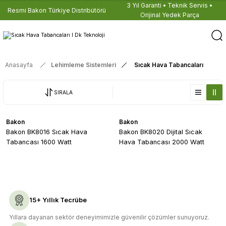
3 Yıl Garanti • Teknik Servis •
Resmi Bakon Türkiye Distribütörü
Orijinal Yedek Parça
Anasayfa
Lehimleme Sistemleri
Sıcak Hava Tabancaları
SIRALA
Bakon
Bakon
Bakon BK8016 Sıcak Hava
Bakon BK8020 Dijital Sıcak
Tabancası 1600 Watt
Hava Tabancası 2000 Watt
15+ Yıllık Tecrübe
Yıllara dayanan sektör deneyimimizle güvenilir çözümler sunuyoruz.